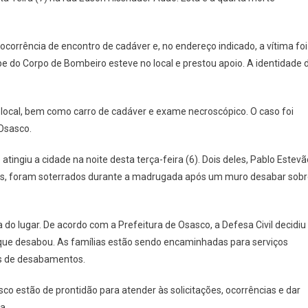
Morreram
Por
Causa
 ocorrência de encontro de cadáver e, no endereço indicado, a vítima foi
Das
e do Corpo de Bombeiro esteve no local e prestou apoio. A identidade 
Chuvas
Nesta
Semana
 ao local, bem como carro de cadáver e exame necroscópico. O caso foi
Em
Osasco
 Osasco.
ingiu a cidade na noite desta terça-feira (6). Dois deles, Pablo Estevã
anos, foram soterrados durante a madrugada após um muro desabar sob
 do lugar. De acordo com a Prefeitura de Osasco, a Defesa Civil decidiu
o que desabou. As famílias estão sendo encaminhadas para serviços
cos de desabamentos.
o estão de prontidão para atender às solicitações, ocorrências e dar
a.