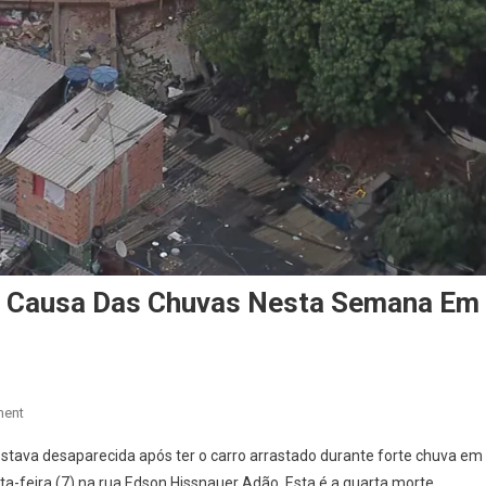
r Causa Das Chuvas Nesta Semana Em
On
ment
Quatro
estava desaparecida após ter o carro arrastado durante forte chuva em
Pessoas
rta-feira (7) na rua Edson Hissnauer Adão. Esta é a quarta morte