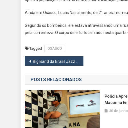
Ainda em Osasco, Lucas Nascimento, de 21 anos, morreu 
Segundo os bombeiros, ele estava atravessando uma rua al
pela correnteza. O corpo dele foi localizado nesta quarta
Tagged
OSASCO
Navegação
Big Band da Brasil Jazz Sinfônica se apresenta nesta quinta, 8, na Praça das Artes de Barueri
de
POSTS RELACIONADOS
Post
Polícia Apr
Maconha Em
30 de junho