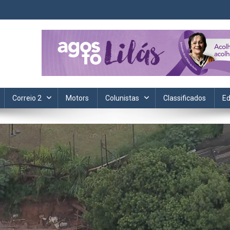
ta. Informação, política, saúde, economia, esportes e cotidiano.
Correio 2
Motors
Colunistas
Classificados
Ed