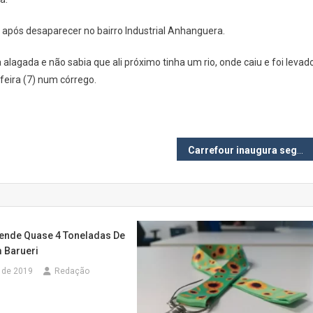
após desaparecer no bairro Industrial Anhanguera.
agada e não sabia que ali próximo tinha um rio, onde caiu e foi levad
-feira (7) num córrego.
Carrefour inaugura segunda loja em Barueri
eende Quase 4 Toneladas De
 Barueri
 de 2019
Redação