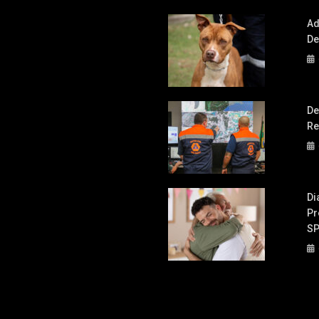
Ad
De
De
Re
Di
Pr
S