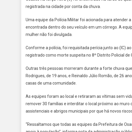
registrada na cidade por conta da chuva.
Uma equipe da Polícia Militar foi acionada para atender a
encontrada dentro do seu veículo em um córrego. A equip
mulher não foi divulgada.
Conforme a polícia, foi requisitada perícia junto ao (IC)
registrado como morte suspeita no 8º Distrito Policial de
Outras três pessoas morreram durante a forte chuva que at
Rodrigues, de 19 anos, e Reinaldo Júlio Romão, de 26 
casas de uma comunidade.
As equipes foram ao local e retiraram as vítimas sem vida
remover 30 famílias e interditar o local próximo ao mur
assistenciais e abrigos municipais por que há novos ris
“Ressaltamos que todas as equipes da Prefeitura de Osasc
apoio à população”, informa nota da administração públic