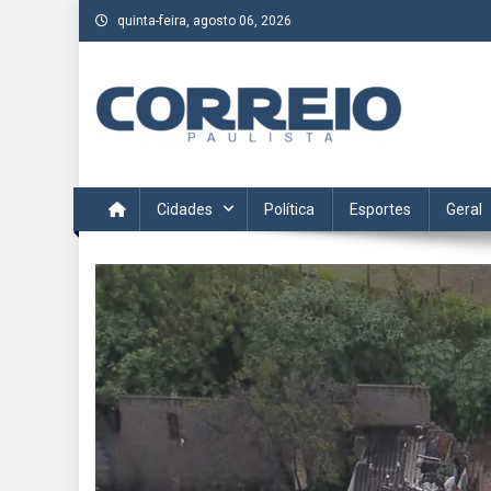
Skip
quinta-feira, agosto 06, 2026
to
content
Correio Paulista
Acompanhe as últimas notícias da região no Correio Paulis
Cidades
Política
Esportes
Geral