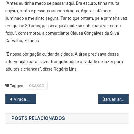
“Antes eu tinha medo se passar aqui. Era escuro, tinha muita
sujeira, mato e pessoas usando drogas. Agora está bem
iluminado e me sinto segura. Tanto que ontem, pela primeira vez
em quase 30 anos, passei aqui à noite sozinha para ver como
ficou”, comemorou a comerciante Cleusa Gonçalves da Silva
Carvalho, 70 anos.
“É nossa obrigação cuidar da cidade. A área precisava dessa
intervenção para trazer tranquilidade e atividade de lazer para
adultos e crianças”, disse Rogério Lins.
Tagged
OSASCO
Navegação
Virada SP em Itapevi reuniu 50 mil pessoas
Barueri arrecada lenços para pacientes com câncer
de
POSTS RELACIONADOS
Post