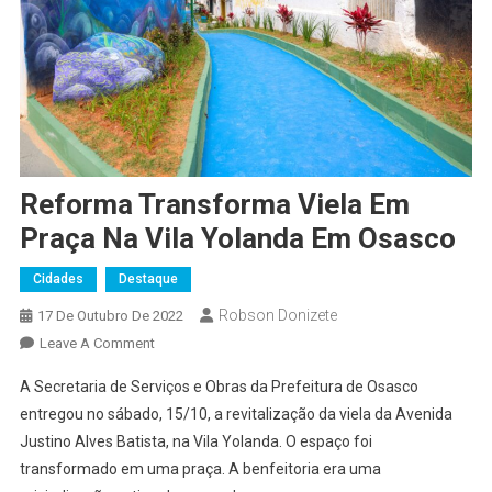
Reforma Transforma Viela Em
Praça Na Vila Yolanda Em Osasco
Cidades
Destaque
Robson Donizete
17 De Outubro De 2022
On
Leave A Comment
Reforma
A Secretaria de Serviços e Obras da Prefeitura de Osasco
Transforma
entregou no sábado, 15/10, a revitalização da viela da Avenida
Viela
Justino Alves Batista, na Vila Yolanda. O espaço foi
Em
transformado em uma praça. A benfeitoria era uma
Praça