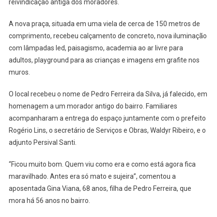
Na
reivindicação antiga dos moradores.
Vila
Yolanda
A nova praça, situada em uma viela de cerca de 150 metros de
Em
comprimento, recebeu calçamento de concreto, nova iluminação
Osasco
com lâmpadas led, paisagismo, academia ao ar livre para
adultos, playground para as crianças e imagens em grafite nos
muros.
O local recebeu o nome de Pedro Ferreira da Silva, já falecido, em
homenagem a um morador antigo do bairro. Familiares
acompanharam a entrega do espaço juntamente com o prefeito
Rogério Lins, o secretário de Serviços e Obras, Waldyr Ribeiro, e o
adjunto Persival Santi.
“Ficou muito bom. Quem viu como era e como está agora fica
maravilhado. Antes era só mato e sujeira”, comentou a
aposentada Gina Viana, 68 anos, filha de Pedro Ferreira, que
mora há 56 anos no bairro.