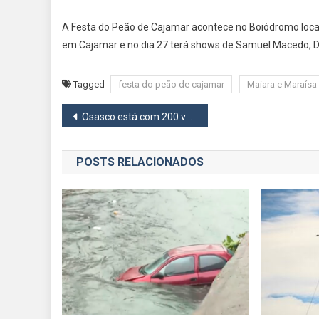
A Festa do Peão de Cajamar acontece no Boiódromo locali
em Cajamar e no dia 27 terá shows de Samuel Macedo, Dj
Tagged
festa do peão de cajamar
Maiara e Maraísa
Navegação
Osasco está com 200 vagas disponíveis no Projeto Começar
de
POSTS RELACIONADOS
Post