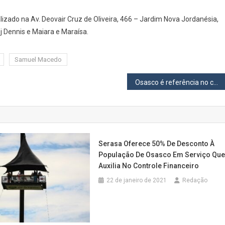
zado na Av. Deovair Cruz de Oliveira, 466 – Jardim Nova Jordanésia,
 Dennis e Maiara e Maraísa.
Samuel Macedo
Osasco é referência no combate ao desperdício
Serasa Oferece 50% De Desconto À
População De Osasco Em Serviço Qu
Auxilia No Controle Financeiro
22 de janeiro de 2021
Redação