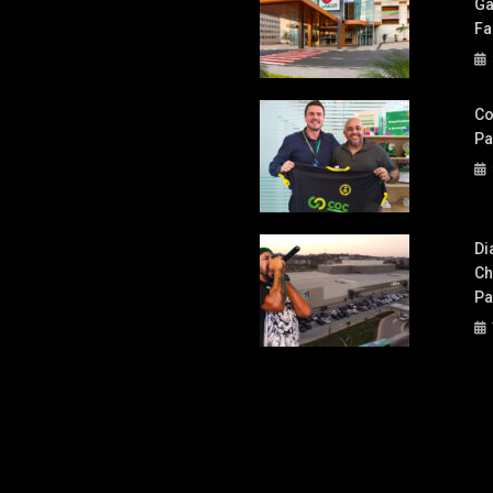
Ga
Fa
Co
Pa
Di
Ch
Pa