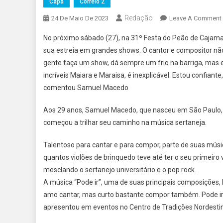
Capa
Correio 2
Redação
24 De Maio De 2023
Leave A Comment
No próximo sábado (27), na 31º Festa do Peão de Cajama
sua estreia em grandes shows. O cantor e compositor não
gente faça um show, dá sempre um frio na barriga, mas
incríveis Maiara e Maraisa, é inexplicável. Estou confian
comentou Samuel Macedo
Aos 29 anos, Samuel Macedo, que nasceu em São Paulo, f
começou a trilhar seu caminho na música sertaneja.
Talentoso para cantar e para compor, parte de suas músi
quantos violões de brinquedo teve até ter o seu primeiro
mesclando o sertanejo universitário e o pop rock.
A música “Pode ir”, uma de suas principais composições, 
amo cantar, mas curto bastante compor também. Pode ir 
apresentou em eventos no Centro de Tradições Nordestin