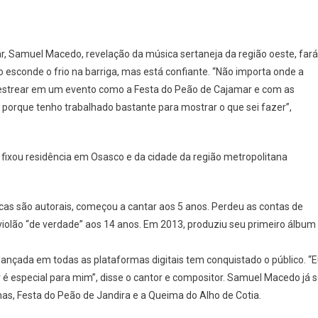
On
Revelação
r, Samuel Macedo, revelação da música sertaneja da região oeste, fará
Da
 esconde o frio na barriga, mas está confiante. “Não importa onde a
Música
 estrear em um evento como a Festa do Peão de Cajamar e com as
Sertaneja
te, porque tenho trabalhado bastante para mostrar o que sei fazer”,
Da
Região
Oeste
Se
ixou residência em Osasco e da cidade da região metropolitana
Apresenta
Na
Festa
cas são autorais, começou a cantar aos 5 anos. Perdeu as contas de
Do
 violão “de verdade” aos 14 anos. Em 2013, produziu seu primeiro álbum
Peão
De
lançada em todas as plataformas digitais tem conquistado o público. “
Cajamar
é especial para mim”, disse o cantor e compositor. Samuel Macedo já 
as, Festa do Peão de Jandira e a Queima do Alho de Cotia.