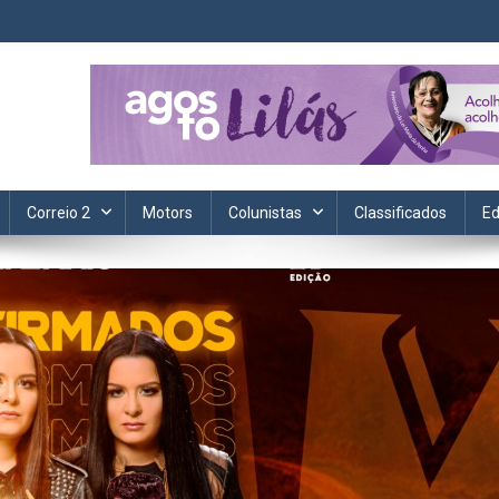
ta. Informação, política, saúde, economia, esportes e cotidiano.
Correio 2
Motors
Colunistas
Classificados
Ed