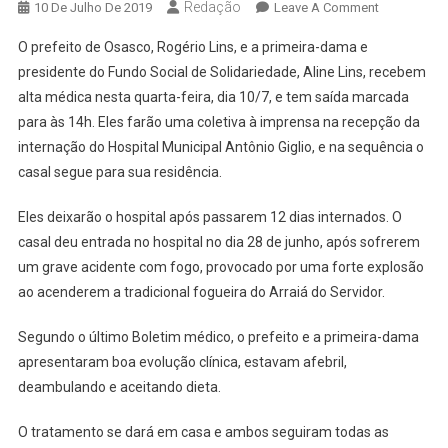
Redação
On
10 De Julho De 2019
Leave A Comment
Rogério
O prefeito de Osasco, Rogério Lins, e a primeira-dama e
E
presidente do Fundo Social de Solidariedade, Aline Lins, recebem
Aline
alta médica nesta quarta-feira, dia 10/7, e tem saída marcada
Lins
para às 14h. Eles farão uma coletiva à imprensa na recepção da
Deixarão
O
internação do Hospital Municipal Antônio Giglio, e na sequência o
Hospital
casal segue para sua residência.
Antônio
Giglio
Eles deixarão o hospital após passarem 12 dias internados. O
Nesta
casal deu entrada no hospital no dia 28 de junho, após sofrerem
Quarta,
um grave acidente com fogo, provocado por uma forte explosão
10
ao acenderem a tradicional fogueira do Arraiá do Servidor.
Segundo o último Boletim médico, o prefeito e a primeira-dama
apresentaram boa evolução clínica, estavam afebril,
deambulando e aceitando dieta.
O tratamento se dará em casa e ambos seguiram todas as