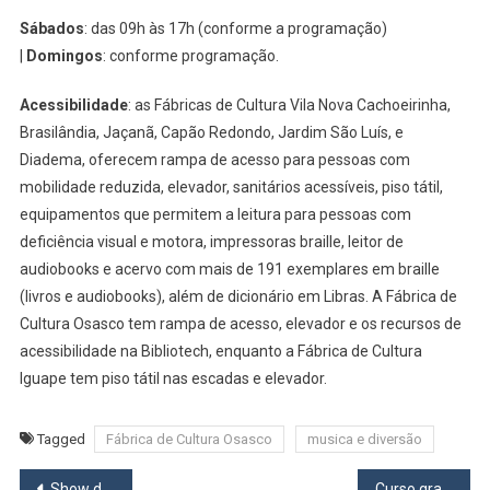
Sábados
: das 09h às 17h (conforme a programação)
|
Domingos
: conforme programação.
Acessibilidade
: as Fábricas de Cultura Vila Nova Cachoeirinha,
Brasilândia, Jaçanã, Capão Redondo, Jardim São Luís, e
Diadema, oferecem rampa de acesso para pessoas com
mobilidade reduzida, elevador, sanitários acessíveis, piso tátil,
equipamentos que permitem a leitura para pessoas com
deficiência visual e motora, impressoras braille, leitor de
audiobooks e acervo com mais de 191 exemplares em braille
(livros e audiobooks), além de dicionário em Libras. A Fábrica de
Cultura Osasco tem rampa de acesso, elevador e os recursos de
acessibilidade na Bibliotech, enquanto a Fábrica de Cultura
Iguape tem piso tátil nas escadas e elevador.
Tagged
Fábrica de Cultura Osasco
musica e diversão
Navegação
Show de Mari Fernandez abre o Arraiá Barueri 2024 nesta quarta, 12
Curso gratuito de Libras em Osasco segue com inscrições abertas até 20/7