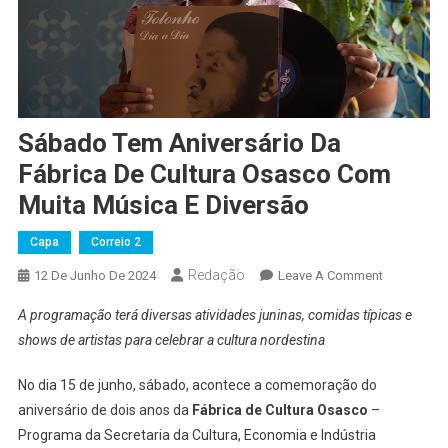
Sábado Tem Aniversário Da
Fábrica De Cultura Osasco Com
Muita Música E Diversão
Capa
Correio 2
Redação
On
12 De Junho De 2024
Leave A Comment
Sábado
A programação terá diversas atividades juninas, comidas típicas e
Tem
shows de artistas para celebrar a cultura nordestina
Aniversário
Da
No dia 15 de junho, sábado, acontece a comemoração do
Fábrica
aniversário de dois anos da
Fábrica de Cultura Osasco
–
De
Programa da Secretaria da Cultura, Economia e Indústria
Cultura