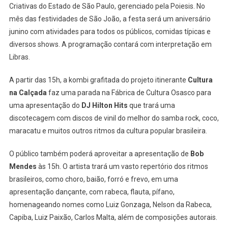
Osasco
Criativas do Estado de São Paulo, gerenciado pela Poiesis. No
Com
mês das festividades de São João, a festa será um aniversário
Muita
junino com atividades para todos os públicos, comidas típicas e
Música
diversos shows. A programação contará com interpretação em
E
Libras.
Diversão
A partir das 15h, a kombi grafitada do projeto itinerante
Cultura
na Calçada
faz uma parada na Fábrica de Cultura Osasco para
uma apresentação do
DJ Hilton Hits
que trará uma
discotecagem com discos de vinil do melhor do samba rock, coco,
maracatu e muitos outros ritmos da cultura popular brasileira.
O público também poderá aproveitar a apresentação de
Bob
Mendes
às 15h. O artista trará um vasto repertório dos ritmos
brasileiros, como choro, baião, forró e frevo, em uma
apresentação dançante, com rabeca, flauta, pífano,
homenageando nomes como Luiz Gonzaga, Nelson da Rabeca,
Capiba, Luiz Paixão, Carlos Malta, além de composições autorais.