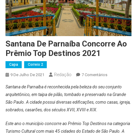
Santana De Parnaíba Concorre Ao
Prêmio Top Destinos 2021
Capa
Correio 2
Redação
Em
9 De Julho De 2021
7 Comentários
Santana
Santana de Parnaíba é reconhecida pela beleza do seu conjunto
De
arquitetônico, em taipa de pilão, tombado e preservado na Grande
Parnaíba
São Paulo. A cidade possui diversas edificações, como casas, igreja,
Concorre
sobrados, casarões, dos séculos XVII, XVIII e XIX.
Ao
Prêmio
Este ano o município concorre ao Prêmio Top Destinos na categoria
Top
Destinos
Turismo Cultural com mais 45 cidades do Estado de São Paulo. A