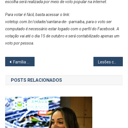
2021
escolha será realizada por meio de voto popular na internet.
Para votar é fácil, basta acessar o link:
votetop.com.br/cidade/santana-de- -parnaiba, para o voto ser
computado é necessário estar logado com o perfil do Facebook. A
votação vai até o dia 15 de outubro e será contabilizado apenas um
voto por pessoa.
Navegação
Família Acolhedora de Osasco promove reunião virtual dia 13/7 para quem deseja ser voluntário
Lesões causadas pela esporotricose em gatos e cães têm tratamento eficiente
de
POSTS RELACIONADOS
Post