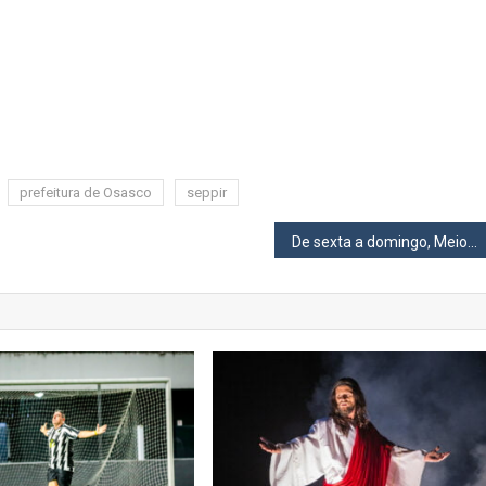
prefeitura de Osasco
seppir
De sexta a domingo, Meio Ambiente realizará ações de doação de mudas e coleta de lixo eletrônico