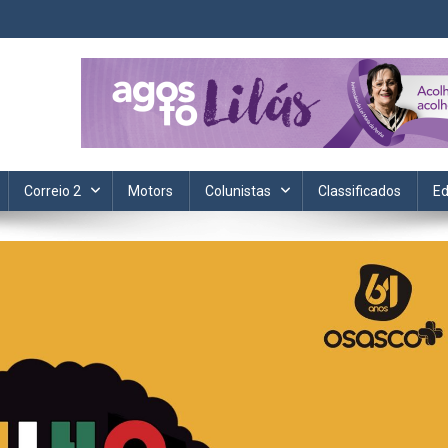
ta. Informação, política, saúde, economia, esportes e cotidiano.
Correio 2
Motors
Colunistas
Classificados
Ed