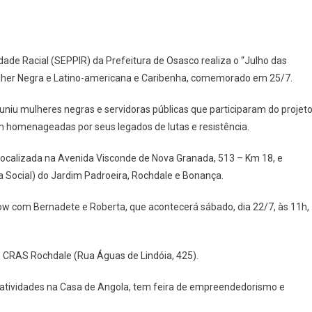
On
Secretaria
dade Racial (SEPPIR) da Prefeitura de Osasco realiza o “Julho das
Executiva
Mulher Negra e Latino-americana e Caribenha, comemorado em 25/7.
De
Políticas
euniu mulheres negras e servidoras públicas que participaram do projet
De
 homenageadas por seus legados de lutas e resistência.
Promoção
Da
 localizada na Avenida Visconde de Nova Granada, 513 – Km 18, e
Igualdade
 Social) do Jardim Padroeira, Rochdale e Bonança.
Racial
Da
how com Bernadete e Roberta, que acontecerá sábado, dia 22/7, às 11h,
Prefeitura
De
Osasco
no CRAS Rochdale (Rua Águas de Lindóia, 425).
Realiza
Atividades
s atividades na Casa de Angola, tem feira de empreendedorismo e
Em
Comemoração