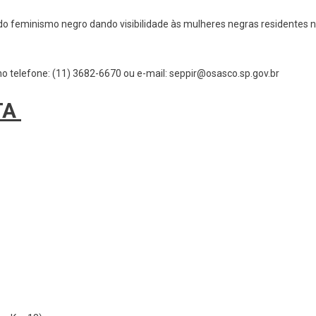
Ao
 do feminismo negro dando visibilidade às mulheres negras residentes 
Julho
Das
Pretas
 telefone: (11) 3682-6670 ou e-mail: seppir@osasco.sp.gov.br
TA