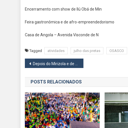
Encerramento com show de Ilú Obá de Min
Feira gastronômica e de afro-empreendedorismo
Casa de Angola – Avenida Visconde de N
Tagged
atividades
julho das pretas
OSASCO
Navegação
Depois do Mirizola e de Caucaia, chegou a vez do Engenho receber o ‘Prefeitura no Seu Bairro’
de
POSTS RELACIONADOS
Post