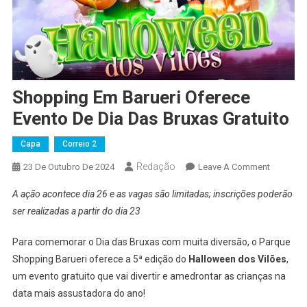
Shopping Em Barueri Oferece
Evento De Dia Das Bruxas Gratuito
Capa
Correio 2
Redação
On
23 De Outubro De 2024
Leave A Comment
Shoppin
A ação acontece dia 26 e as vagas são limitadas; inscrições poderão
Em
ser realizadas a partir do dia 23
Barueri
Oferece
Para comemorar o Dia das Bruxas com muita diversão, o Parque
Evento
Shopping Barueri oferece a 5ª edição do
Halloween dos Vilões
,
De
um evento gratuito que vai divertir e amedrontar as crianças na
Dia
Das
data mais assustadora do ano!