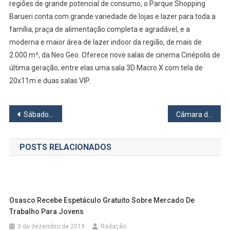
regiões de grande potencial de consumo, o Parque Shopping
Barueri conta com grande variedade de lojas e lazer para toda a
família, praça de alimentação completa e agradável, e a
moderna e maior área de lazer indoor da região, de mais de
2.000 m², da Neo Geo. Oferece nove salas de cinema Cinépolis de
última geração, entre elas uma sala 3D Macro X com tela de
20x11m e duas salas VIP.
Navegação
Sábado (26) tem Feira de Adoção de Cães e Gatos no Parque Bem-Te-Vi, em Carapicuíba
Câmara de Osasco promove ações em apoio ao Outubro Rosa
de
POSTS RELACIONADOS
Post
Osasco Recebe Espetáculo Gratuito Sobre Mercado De
Trabalho Para Jovens
3 de dezembro de 2019
Redação