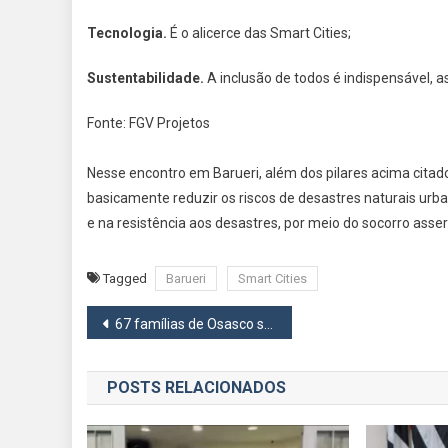
Tecnologia.
É o alicerce das Smart Cities;
Sustentabilidade.
A inclusão de todos é indispensável, 
Fonte: FGV Projetos
Nesse encontro em Barueri, além dos pilares acima citad
basicamente reduzir os riscos de desastres naturais ur
e na resistência aos desastres, por meio do socorro asse
Tagged
Barueri
Smart Cities
Navegação
67 famílias de Osasco são beneficiadas por Carta de Crédito Imobiliário do Casa Paulista
de
POSTS RELACIONADOS
Post