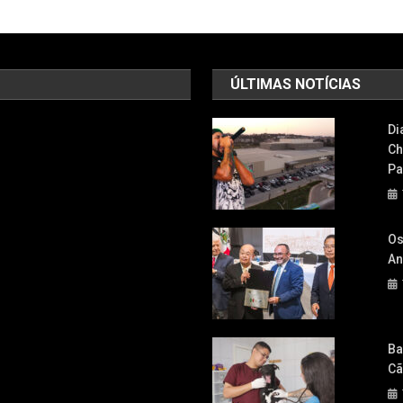
ÚLTIMAS NOTÍCIAS
Di
Ch
Pa
Os
An
Ba
Cã