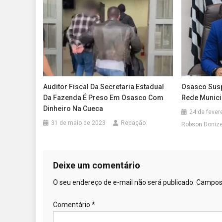
Auditor Fiscal Da Secretaria Estadual
Osasco Susp
Da Fazenda É Preso Em Osasco Com
Rede Munici
Dinheiro Na Cueca
24 de fever
31 de maio de 2023
Redação
Robson Doniz
Deixe um comentário
O seu endereço de e-mail não será publicado.
Campos 
Comentário
*