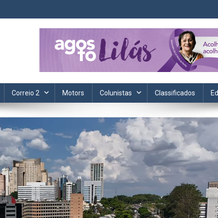
ta. Informação, política, saúde, economia, esportes e cotidiano.
Correio 2
Motors
Colunistas
Classificados
Ed