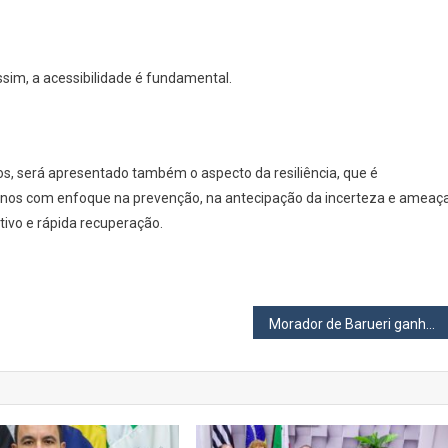
assim, a acessibilidade é fundamental.
os, será apresentado também o aspecto da resiliência, que é
banos com enfoque na prevenção, na antecipação da incerteza e ameaç
rtivo e rápida recuperação.
Morador de Barueri ganha prêmio da Lotofácil