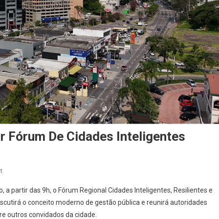
ar Fórum De Cidades Inteligentes
On
t
Smart
 a partir das 9h, o Fórum Regional Cidades Inteligentes, Resilientes e
Cities:
scutirá o conceito moderno de gestão pública e reunirá autoridades
Barueri
tre outros convidados da cidade.
Vai