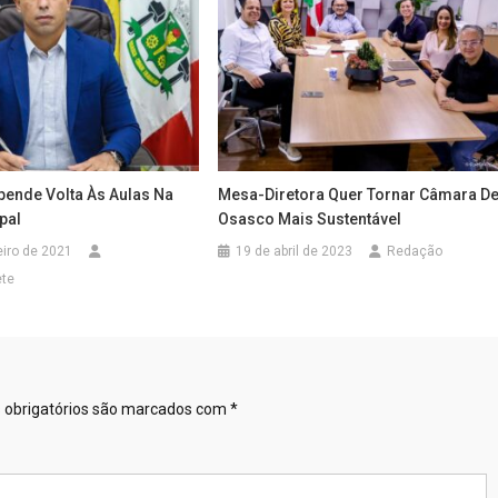
ende Volta Às Aulas Na
Mesa-Diretora Quer Tornar Câmara D
pal
Osasco Mais Sustentável
eiro de 2021
19 de abril de 2023
Redação
ete
obrigatórios são marcados com
*