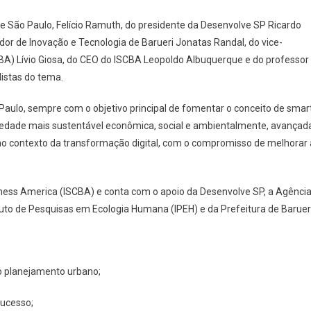
Sediar
e São Paulo, Felício Ramuth, do presidente da Desenvolve SP Ricardo
Fórum
ador de Inovação e Tecnologia de Barueri Jonatas Randal, do vice-
De
Cidades
CBA) Lívio Giosa, do CEO do ISCBA Leopoldo Albuquerque e do professor
Inteligentes
listas do tema.
Paulo, sempre com o objetivo principal de fomentar o conceito de smar
ociedade mais sustentável econômica, social e ambientalmente, avançad
da no contexto da transformação digital, com o compromisso de melhorar 
iness America (ISCBA) e conta com o apoio da Desenvolve SP, a Agênci
uto de Pesquisas em Ecologia Humana (IPEH) e da Prefeitura de Baruer
do planejamento urbano;
 sucesso;