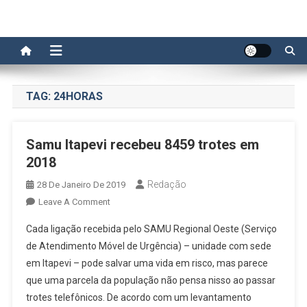
TAG:
24HORAS
Samu Itapevi recebeu 8459 trotes em
2018
Redação
28 De Janeiro De 2019
On
Leave A Comment
Samu
Cada ligação recebida pelo SAMU Regional Oeste (Serviço
Itapevi
de Atendimento Móvel de Urgência) – unidade com sede
Recebeu
em Itapevi – pode salvar uma vida em risco, mas parece
8459
que uma parcela da população não pensa nisso ao passar
Trotes
Em
trotes telefônicos. De acordo com um levantamento