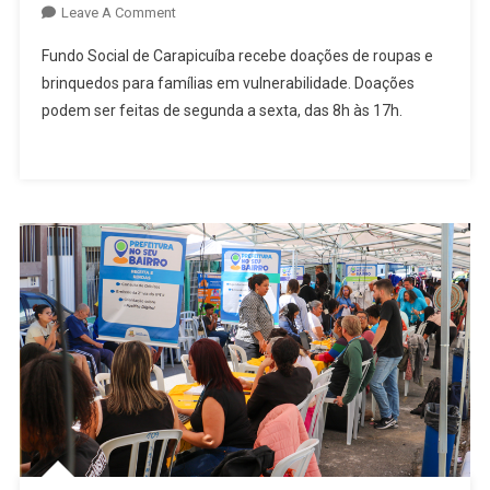
On
Leave A Comment
Fundo
Fundo Social de Carapicuíba recebe doações de roupas e
Social
brinquedos para famílias em vulnerabilidade. Doações
De
podem ser feitas de segunda a sexta, das 8h às 17h.
Carapicuíba
Recebe
Doações
De
Roupas
E
Brinquedos
Para
Famílias
Em
Vulnerabilidade