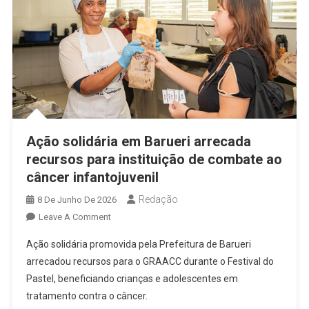
Ação solidária em Barueri arrecada
recursos para instituição de combate ao
câncer infantojuvenil
Redação
8 De Junho De 2026
On
Leave A Comment
Ação
Ação solidária promovida pela Prefeitura de Barueri
Solidária
arrecadou recursos para o GRAACC durante o Festival do
Em
Pastel, beneficiando crianças e adolescentes em
Barueri
tratamento contra o câncer.
Arrecada