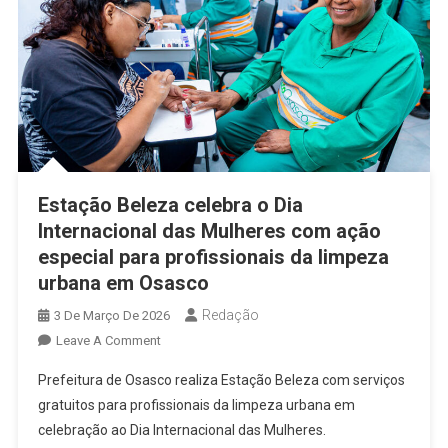
Gratuitos
Neste
Sábado
(7)
Estação Beleza celebra o Dia
Internacional das Mulheres com ação
especial para profissionais da limpeza
urbana em Osasco
Redação
3 De Março De 2026
On
Leave A Comment
Estação
Prefeitura de Osasco realiza Estação Beleza com serviços
Beleza
gratuitos para profissionais da limpeza urbana em
Celebra
celebração ao Dia Internacional das Mulheres.
O