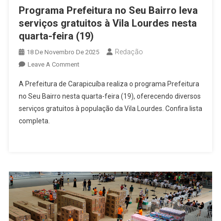
Programa Prefeitura no Seu Bairro leva
serviços gratuitos à Vila Lourdes nesta
quarta-feira (19)
Redação
18 De Novembro De 2025
On
Leave A Comment
Programa
A Prefeitura de Carapicuíba realiza o programa Prefeitura
Prefeitura
no Seu Bairro nesta quarta-feira (19), oferecendo diversos
No
serviços gratuitos à população da Vila Lourdes. Confira lista
Seu
completa.
Bairro
Leva
Serviços
Gratuitos
À
Vila
Lourdes
Nesta
Quarta-