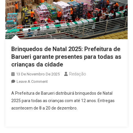
Feira
(19)
Brinquedos de Natal 2025: Prefeitura de
Barueri garante presentes para todas as
crianças da cidade
Redação
13 De Novembro De 2025
On
Leave A Comment
Brinquedos
A Prefeitura de Barueri distribuirá brinquedos de Natal
De
2025 para todas as crianças com até 12 anos. Entregas
Natal
acontecem de 8 a 20 de dezembro.
2025:
Prefeitura
De
Barueri