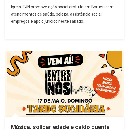
IEJN
Igreja IEJN promove ação social gratuita em Barueri com
Promove
atendimentos de saúde, beleza, assistência social,
Ação
empregos e apoio jurídico neste sábado.
Social
Com
Serviços
Gratuitos
Em
Barueri
Neste
Sábado
(30)
Música, solidariedade e caldo quente