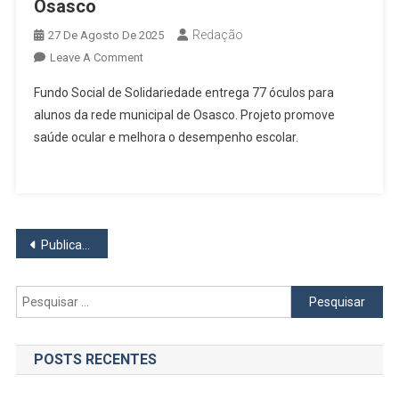
Osasco
Redação
27 De Agosto De 2025
On
Leave A Comment
Projeto
Fundo Social de Solidariedade entrega 77 óculos para
“Ver
alunos da rede municipal de Osasco. Projeto promove
E
saúde ocular e melhora o desempenho escolar.
Viver”
Entrega
77
Óculos
Para
Navegação
Alunos
Publicações mais antigas
Da
por
Rede
Pesquisar
Municipal
posts
por:
De
Osasco
POSTS RECENTES