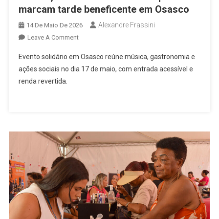
marcam tarde beneficente em Osasco
Alexandre Frassini
14 De Maio De 2026
On
Leave A Comment
Música,
Evento solidário em Osasco reúne música, gastronomia e
Solidariedade
ações sociais no dia 17 de maio, com entrada acessível e
E
renda revertida.
Caldo
Quente
Marcam
Tarde
Beneficente
Em
Osasco