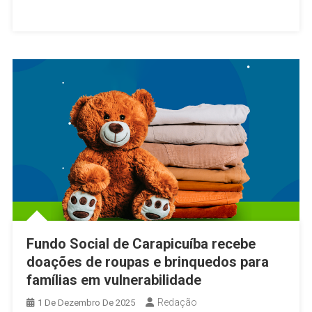
Dia
Internacional
Das
Mulheres
Com
Ação
Especial
Para
Profissionais
Da
Limpeza
Urbana
Em
Osasco
Fundo Social de Carapicuíba recebe
doações de roupas e brinquedos para
famílias em vulnerabilidade
Redação
1 De Dezembro De 2025