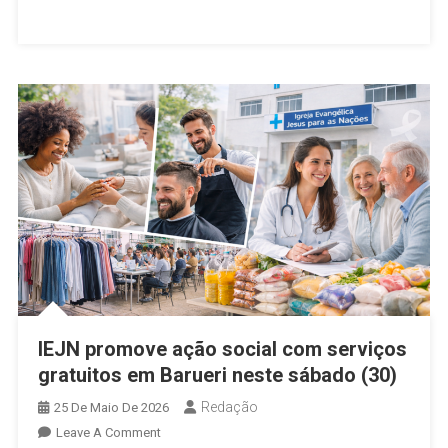
Recursos
Para
Instituição
De
Combate
Ao
Câncer
Infantojuvenil
IEJN promove ação social com serviços
gratuitos em Barueri neste sábado (30)
Redação
25 De Maio De 2026
On
Leave A Comment