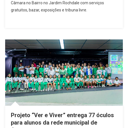
Câmara no Bairro no Jardim Rochdale com serviços
Bairro
gratuitos, bazar, exposições e tribuna livre.
Oferece
Serviços
Gratuitos
À
População
Do
Jardim
Rochdale
Neste
Sábado
(20)
Projeto “Ver e Viver” entrega 77 óculos
para alunos da rede municipal de