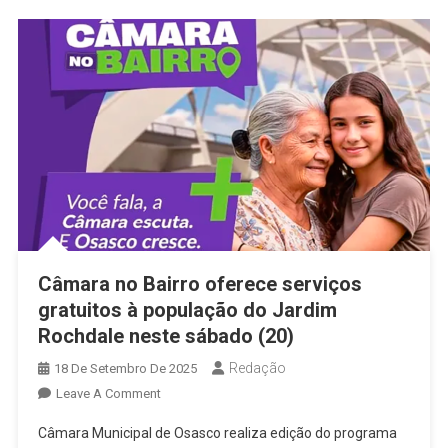
Garante
Presentes
Para
Todas
As
Crianças
Da
Cidade
Câmara no Bairro oferece serviços
gratuitos à população do Jardim
Rochdale neste sábado (20)
Redação
18 De Setembro De 2025
On
Leave A Comment
Câmara
Câmara Municipal de Osasco realiza edição do programa
No