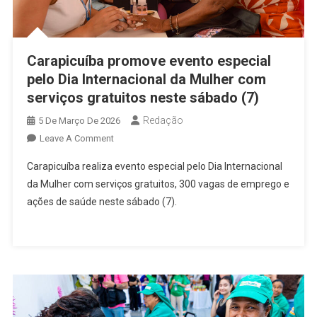
Carapicuíba promove evento especial
pelo Dia Internacional da Mulher com
serviços gratuitos neste sábado (7)
Redação
5 De Março De 2026
On
Leave A Comment
Carapicuíba
Carapicuíba realiza evento especial pelo Dia Internacional
Promove
da Mulher com serviços gratuitos, 300 vagas de emprego e
Evento
ações de saúde neste sábado (7).
Especial
Pelo
Dia
Internacional
Da
Mulher
Com
Serviços