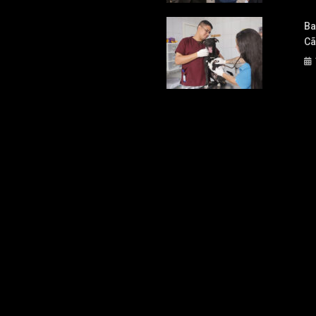
Ba
Cã