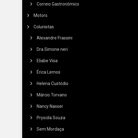
Correio Gastronômico
Motors
Colunistas
Alexandre Frassini
Dra Simone neri
Eliabe Visa
Érica Lemos
Helena Custódio
Márcio Torvano
Nancy Nasser
Pryscila Souza
Sem Mordaça