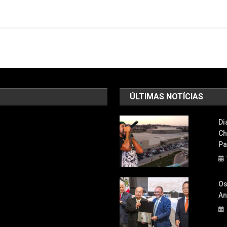
Capotamento
Na
Rodovia
Castello
Branco
Em
Itapevi
ÚLTIMAS NOTÍCIAS
Di
Ch
Pa
Os
An