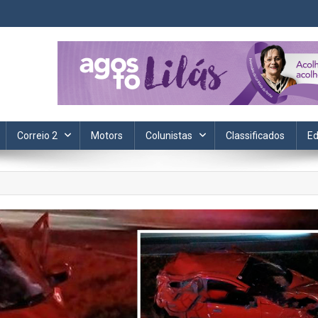
ta. Informação, política, saúde, economia, esportes e cotidiano.
Correio 2
Motors
Colunistas
Classificados
Ed