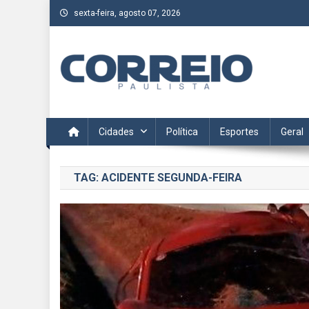
Skip
sexta-feira, agosto 07, 2026
to
content
Correio Paulista
Acompanhe as últimas notícias da região no Correio Paulis
Cidades
Política
Esportes
Geral
TAG:
ACIDENTE SEGUNDA-FEIRA