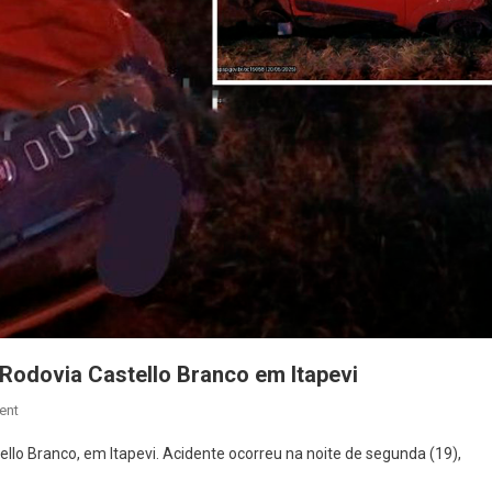
odovia Castello Branco em Itapevi
On
ent
Homem
llo Branco, em Itapevi. Acidente ocorreu na noite de segunda (19),
Morre
Após