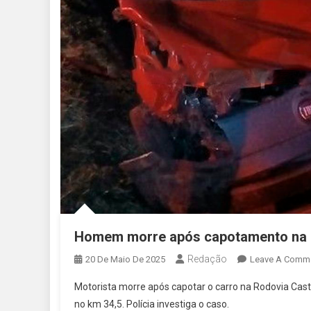
Homem morre após capotamento na R
Redação
20 De Maio De 2025
Leave A Comm
Motorista morre após capotar o carro na Rodovia Caste
no km 34,5. Polícia investiga o caso.