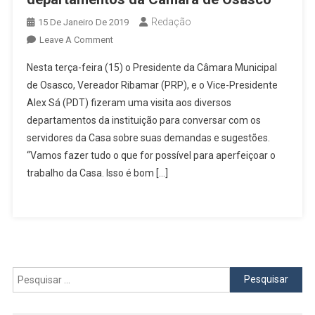
Redação
15 De Janeiro De 2019
On
Leave A Comment
Presidente
Nesta terça-feira (15) o Presidente da Câmara Municipal
E
de Osasco, Vereador Ribamar (PRP), e o Vice-Presidente
Vice
Alex Sá (PDT) fizeram uma visita aos diversos
Visitam
departamentos da instituição para conversar com os
Departamentos
Da
servidores da Casa sobre suas demandas e sugestões.
Câmara
“Vamos fazer tudo o que for possível para aperfeiçoar o
De
trabalho da Casa. Isso é bom […]
Osasco
Pesquisar
por: