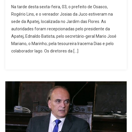
Em
Na tarde desta sexta-feira, 03, o prefeito de Osasco,
Visita
Rogério Lins, e o vereador Josias da Juco estiveram na
À
sede da Apatej, localizada no Jardim das Flores. As
Apatej,
autoridades foram recepcionadas pelo presidente da
Rogerio
Lins
Apatej, Ednaldo Batista; pelo secretário-geral Mario José
Trata
Mariano, o Marinho; pela tesoureira Iracema Dias e pelo
Das
colaborador Iago. Os diretores da […]
Obras
Do
Novo
Fórum
De
Osasco