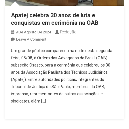
Apatej celebra 30 anos de luta e
conquistas em cerimônia na OAB
Redação
9 De Agosto De 2024
On
Leave A Comment
Apatej
Um grande público compareceu na noite desta segunda-
Celebra
feira, 05/08, à Ordem dos Advogados do Brasil (OAB)
30
subseção Osasco, para a cerimônia que celebrou os 30
Anos
anos da Associação Paulista dos Técnicos Judiciários
De
Luta
(Apatej). Entre autoridades políticas, integrantes do
E
Tribunal de Justiça de São Paulo, membros da OAB,
Conquistas
imprensa, representantes de outras associações e
Em
sindicatos, além […]
Cerimônia
Na
OAB