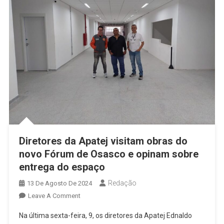
Diretores da Apatej visitam obras do
novo Fórum de Osasco e opinam sobre
entrega do espaço
Redação
13 De Agosto De 2024
On
Leave A Comment
Diretores
Na última sexta-feira, 9, os diretores da Apatej Ednaldo
Da