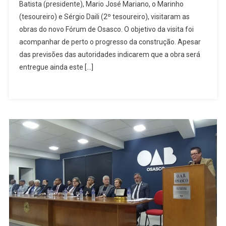
Batista (presidente), Mario José Mariano, o Marinho
Apatej
(tesoureiro) e Sérgio Daili (2º tesoureiro), visitaram as
Visitam
obras do novo Fórum de Osasco. O objetivo da visita foi
Obras
Do
acompanhar de perto o progresso da construção. Apesar
Novo
das previsões das autoridades indicarem que a obra será
Fórum
entregue ainda este […]
De
Osasco
E
Opinam
Sobre
Entrega
Do
Espaço