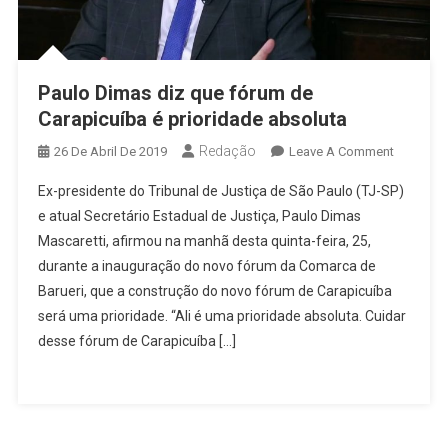
Paulo Dimas diz que fórum de
Carapicuíba é prioridade absoluta
Redação
On
26 De Abril De 2019
Leave A Comment
Paulo
Ex-presidente do Tribunal de Justiça de São Paulo (TJ-SP)
Dimas
e atual Secretário Estadual de Justiça, Paulo Dimas
Diz
Mascaretti, afirmou na manhã desta quinta-feira, 25,
Que
durante a inauguração do novo fórum da Comarca de
Fórum
De
Barueri, que a construção do novo fórum de Carapicuíba
Carapicu
será uma prioridade. “Ali é uma prioridade absoluta. Cuidar
É
desse fórum de Carapicuíba […]
Prioridad
Absoluta