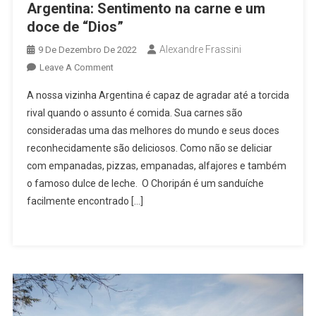
Argentina: Sentimento na carne e um
doce de “Dios”
Alexandre Frassini
9 De Dezembro De 2022
On
Leave A Comment
Argentina:
A nossa vizinha Argentina é capaz de agradar até a torcida
Sentimento
rival quando o assunto é comida. Sua carnes são
Na
consideradas uma das melhores do mundo e seus doces
Carne
reconhecidamente são deliciosos. Como não se deliciar
E
Um
com empanadas, pizzas, empanadas, alfajores e também
Doce
o famoso dulce de leche. O Choripán é um sanduíche
De
facilmente encontrado […]
“Dios”