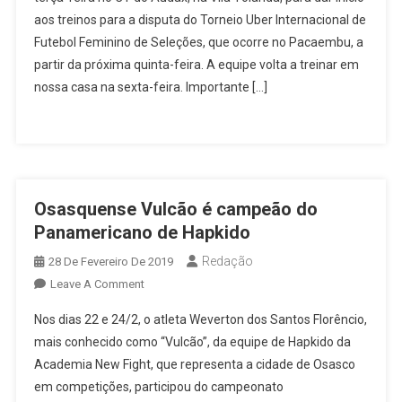
Da
aos treinos para a disputa do Torneio Uber Internacional de
Costa
Futebol Feminino de Seleções, que ocorre no Pacaembu, a
Rica
Treina
partir da próxima quinta-feira. A equipe volta a treinar em
Em
nossa casa na sexta-feira. Importante […]
Osasco
Osasquense Vulcão é campeão do
Panamericano de Hapkido
Redação
28 De Fevereiro De 2019
On
Leave A Comment
Osasquense
Nos dias 22 e 24/2, o atleta Weverton dos Santos Florêncio,
Vulcão
mais conhecido como “Vulcão”, da equipe de Hapkido da
É
Academia New Fight, que representa a cidade de Osasco
Campeão
em competições, participou do campeonato
Do