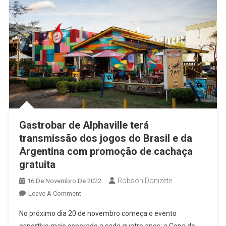
Gastrobar de Alphaville terá
transmissão dos jogos do Brasil e da
Argentina com promoção de cachaça
gratuita
Robson Donizete
16 De Novembro De 2022
On
Leave A Comment
Gastrobar
No próximo dia 20 de novembro começa o evento
De