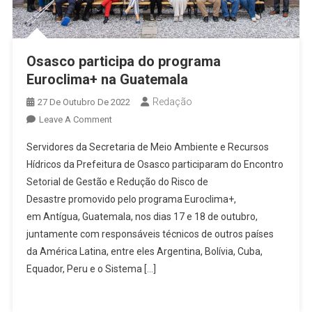
Osasco participa do programa
Euroclima+ na Guatemala
Redação
27 De Outubro De 2022
On
Leave A Comment
Osasco
Servidores da Secretaria de Meio Ambiente e Recursos
Participa
Hídricos da Prefeitura de Osasco participaram do Encontro
Do
Setorial de Gestão e Redução do Risco de
Programa
Desastre promovido pelo programa Euroclima+,
Euroclima+
Na
em Antígua, Guatemala, nos dias 17 e 18 de outubro,
Guatemala
juntamente com responsáveis técnicos de outros países
da América Latina, entre eles Argentina, Bolívia, Cuba,
Equador, Peru e o Sistema […]