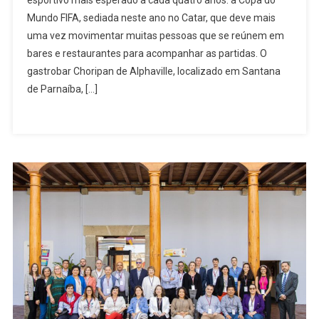
esportivo mais esperado a cada quatro anos: a Copa do
Alphaville
Mundo FIFA, sediada neste ano no Catar, que deve mais
Terá
uma vez movimentar muitas pessoas que se reúnem em
Transmissão
Dos
bares e restaurantes para acompanhar as partidas. O
Jogos
gastrobar Choripan de Alphaville, localizado em Santana
Do
de Parnaíba, […]
Brasil
E
Da
Argentina
Com
Promoção
De
Cachaça
Gratuita