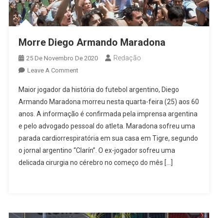
Morre Diego Armando Maradona
Redação
25 De Novembro De 2020
On
Leave A Comment
Morre
Maior jogador da história do futebol argentino, Diego
Diego
Armando Maradona morreu nesta quarta-feira (25) aos 60
Armando
anos. A informação é confirmada pela imprensa argentina
Maradona
e pelo advogado pessoal do atleta. Maradona sofreu uma
parada cardiorrespiratória em sua casa em Tigre, segundo
o jornal argentino “Clarín”. O ex-jogador sofreu uma
delicada cirurgia no cérebro no começo do mês […]