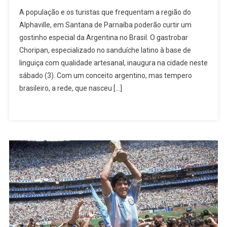
Restaurante
A população e os turistas que frequentam a região do
Especializado
Alphaville, em Santana de Parnaíba poderão curtir um
Em
gostinho especial da Argentina no Brasil. O gastrobar
Choripan
Choripan, especializado no sanduíche latino à base de
Chega
A
linguiça com qualidade artesanal, inaugura na cidade neste
Alphaville
sábado (3). Com um conceito argentino, mas tempero
brasileiro, a rede, que nasceu […]