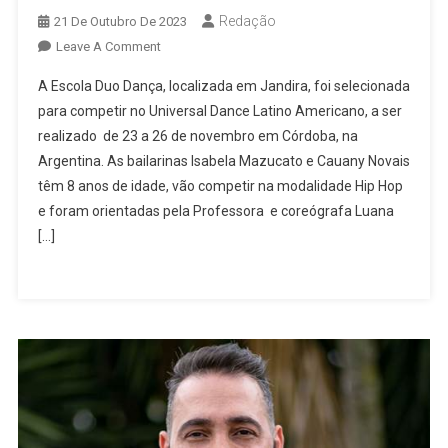
Redação
21 De Outubro De 2023
On
Leave A Comment
Escola
A Escola Duo Dança, localizada em Jandira, foi selecionada
Duo
para competir no Universal Dance Latino Americano, a ser
Dança,
realizado de 23 a 26 de novembro em Córdoba, na
De
Argentina. As bailarinas Isabela Mazucato e Cauany Novais
Jandira,
É
têm 8 anos de idade, vão competir na modalidade Hip Hop
Selecionada
e foram orientadas pela Professora e coreógrafa Luana
Para
[…]
Universal
Dance
Latino
Americano,
Na
Argentina