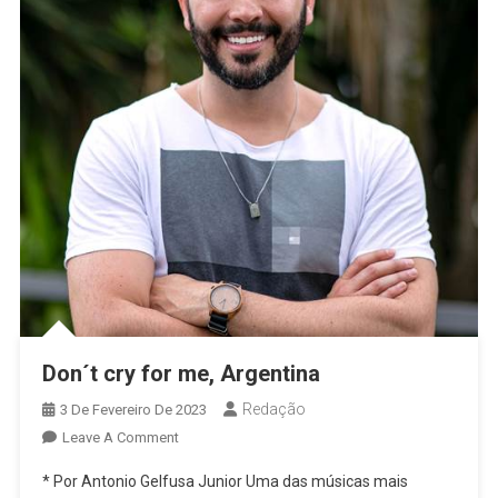
Don´t cry for me, Argentina
Redação
3 De Fevereiro De 2023
On
Leave A Comment
Don
* Por Antonio Gelfusa Junior Uma das músicas mais
´t