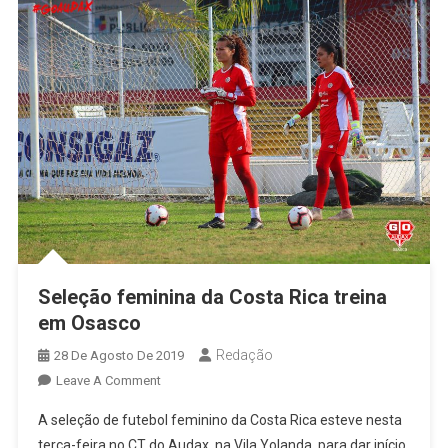
Seleção feminina da Costa Rica treina
em Osasco
Redação
28 De Agosto De 2019
On
Leave A Comment
Seleção
A seleção de futebol feminino da Costa Rica esteve nesta
Feminina
terça-feira no CT do Audax, na Vila Yolanda, para dar início