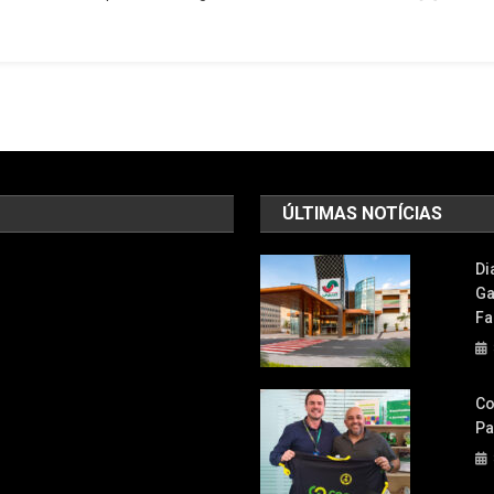
Para
A
Realização
Artística
ÚLTIMAS NOTÍCIAS
Di
Ga
Fa
Co
Pa