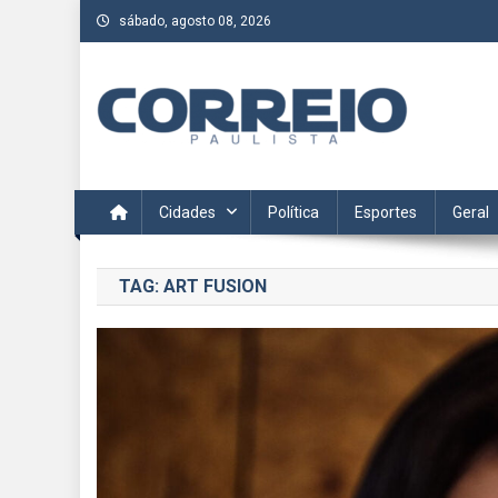
Skip
sábado, agosto 08, 2026
to
content
Correio Paulista
Acompanhe as últimas notícias da região no Correio Paulis
Cidades
Política
Esportes
Geral
TAG:
ART FUSION