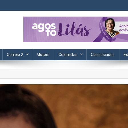
ta. Informação, política, saúde, economia, esportes e cotidiano.
Correio 2
Motors
Colunistas
Classificados
Ed