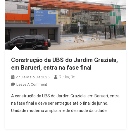
Construção da UBS do Jardim Graziela,
em Barueri, entra na fase final
Redação
27 De Maio De 2025
On
Leave A Comment
Construção
A construção da UBS do Jardim Graziela, em Barueri, entra
Da
na fase final e deve ser entregue até o final de junho.
UBS
Unidade moderna amplia a rede de saúde da cidade.
Do
Jardim
Graziela,