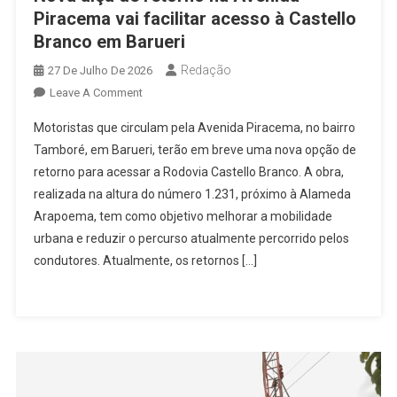
Piracema vai facilitar acesso à Castello
Branco em Barueri
Redação
27 De Julho De 2026
On
Leave A Comment
Nova
Motoristas que circulam pela Avenida Piracema, no bairro
Alça
Tamboré, em Barueri, terão em breve uma nova opção de
De
retorno para acessar a Rodovia Castello Branco. A obra,
Retorno
realizada na altura do número 1.231, próximo à Alameda
Na
Avenida
Arapoema, tem como objetivo melhorar a mobilidade
Piracema
urbana e reduzir o percurso atualmente percorrido pelos
Vai
condutores. Atualmente, os retornos […]
Facilitar
Acesso
À
Castello
Branco
Em