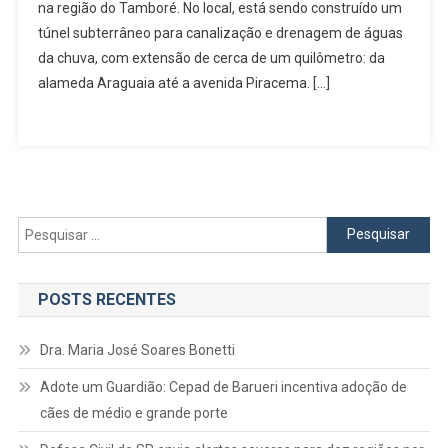
na região do Tamboré. No local, está sendo construído um
Araguaia
túnel subterrâneo para canalização e drenagem de águas
Com
Avenida
da chuva, com extensão de cerca de um quilômetro: da
Piracema
alameda Araguaia até a avenida Piracema. […]
Deve
Acabar
Com
Enchente
No
Tamboré
Pesquisar
Em
por:
Barueri
POSTS RECENTES
Dra. Maria José Soares Bonetti
Adote um Guardião: Cepad de Barueri incentiva adoção de
cães de médio e grande porte