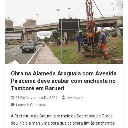
Barueri
Obra na Alameda Araguaia com Avenida
Piracema deve acabar com enchente no
Tamboré em Barueri
Redação
28 De Novembro De 2021
On
Leave A Comment
Obra
A Prefeitura de Barueri, por meio da Secretaria de Obras,
Na
deu início a mais uma obra que colocará fim às enchentes
Alameda