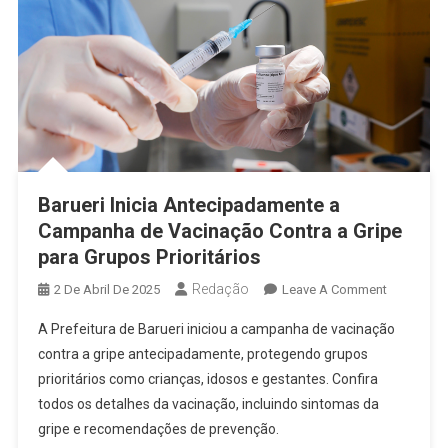
Barueri Inicia Antecipadamente a
Campanha de Vacinação Contra a Gripe
para Grupos Prioritários
Redação
On
2 De Abril De 2025
Leave A Comment
Barueri
A Prefeitura de Barueri iniciou a campanha de vacinação
Inicia
contra a gripe antecipadamente, protegendo grupos
Antecipad
prioritários como crianças, idosos e gestantes. Confira
A
todos os detalhes da vacinação, incluindo sintomas da
Campanha
De
gripe e recomendações de prevenção.