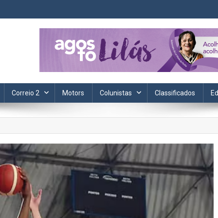
ta. Informação, política, saúde, economia, esportes e cotidiano.
Correio 2
Motors
Colunistas
Classificados
Ed