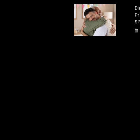
Di
Pr
S