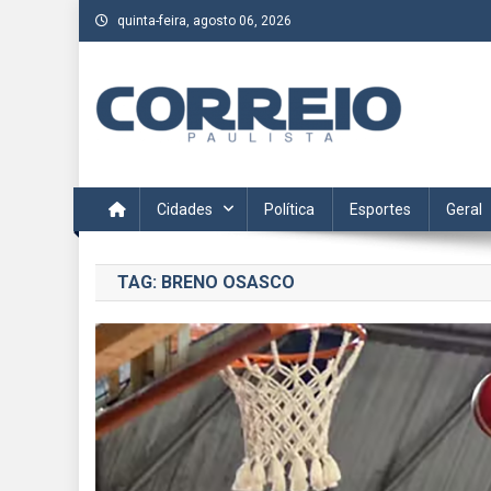
Skip
quinta-feira, agosto 06, 2026
to
content
Correio Paulista
Acompanhe as últimas notícias da região no Correio Paulis
Cidades
Política
Esportes
Geral
TAG:
BRENO OSASCO