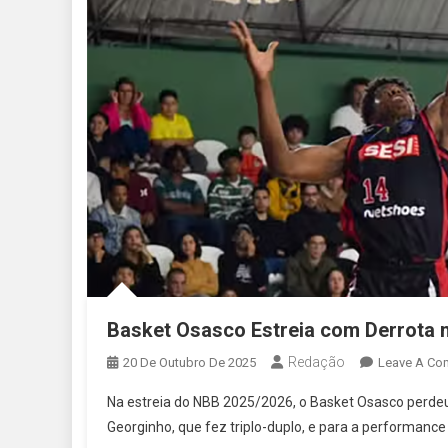
Basket Osasco Estreia com Derrota 
Redação
20 De Outubro De 2025
Leave A Co
Na estreia do NBB 2025/2026, o Basket Osasco perdeu 
Georginho, que fez triplo-duplo, e para a performanc