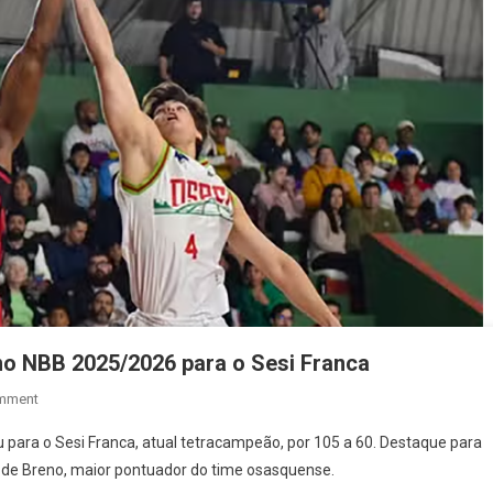
no NBB 2025/2026 para o Sesi Franca
On
mment
Basket
para o Sesi Franca, atual tetracampeão, por 105 a 60. Destaque para
Osasco
e de Breno, maior pontuador do time osasquense.
Estreia