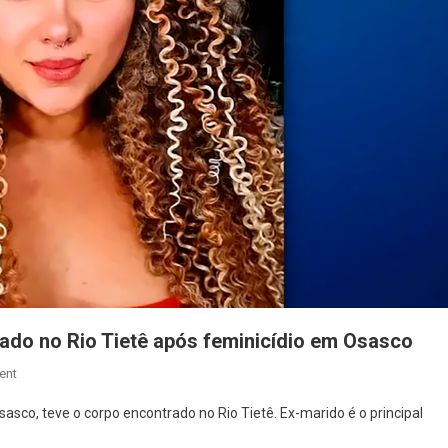
ado no Rio Tietê após feminicídio em Osasco
On
ent
Corpo
sco, teve o corpo encontrado no Rio Tietê. Ex-marido é o principal
De
Amanda