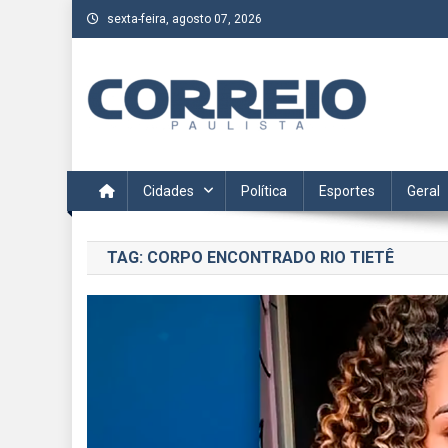
Skip
sexta-feira, agosto 07, 2026
to
content
Correio Paulista
Acompanhe as últimas notícias da região no Correio Paulis
Cidades
Política
Esportes
Geral
TAG:
CORPO ENCONTRADO RIO TIETÊ