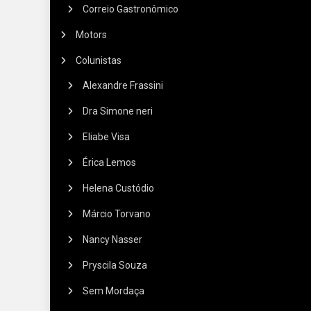
Correio Gastronômico
Motors
Colunistas
Alexandre Frassini
Dra Simone neri
Eliabe Visa
Érica Lemos
Helena Custódio
Márcio Torvano
Nancy Nasser
Pryscila Souza
Sem Mordaça