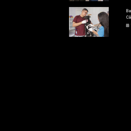
Ba
Cã