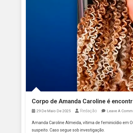
Corpo de Amanda Caroline é encontr
Redação
29 De Maio De 2025
Leave A Comm
Amanda Caroline Almeida, vítima de feminicídio em Osa
suspeito. Caso segue sob investigação.