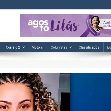
ta. Informação, política, saúde, economia, esportes e cotidiano.
Correio 2
Motors
Colunistas
Classificados
Ed