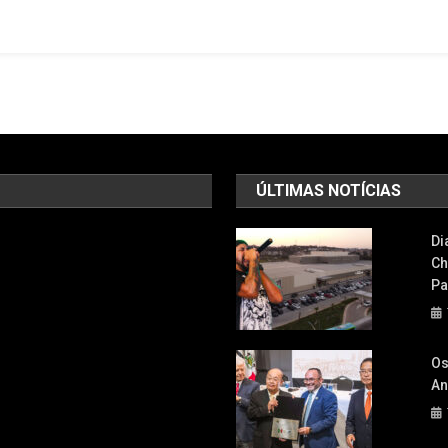
Caroline
É
Encontrado
No
Rio
Tietê
Após
Feminicídio
ÚLTIMAS NOTÍCIAS
Em
Osasco
Di
Ch
Pa
Os
An