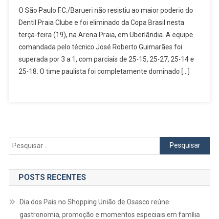
São
O São Paulo F.C./Barueri não resistiu ao maior poderio do
Paulo
Dentil Praia Clube e foi eliminado da Copa Brasil nesta
F.C./Barueri
terça-feira (19), na Arena Praia, em Uberlândia. A equipe
É
comandada pelo técnico José Roberto Guimarães foi
Eliminado
Da
superada por 3 a 1, com parciais de 25-15, 25-27, 25-14 e
Copa
25-18. O time paulista foi completamente dominado […]
Do
Brasil
Pelo
Dentil
Praia
Clube
Pesquisar
por:
POSTS RECENTES
Dia dos Pais no Shopping União de Osasco reúne
gastronomia, promoção e momentos especiais em família