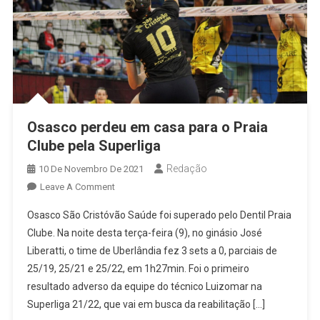
Osasco perdeu em casa para o Praia
Clube pela Superliga
Redação
10 De Novembro De 2021
On
Leave A Comment
Osasco
Osasco São Cristóvão Saúde foi superado pelo Dentil Praia
Perdeu
Clube. Na noite desta terça-feira (9), no ginásio José
Em
Liberatti, o time de Uberlândia fez 3 sets a 0, parciais de
Casa
25/19, 25/21 e 25/22, em 1h27min. Foi o primeiro
Para
O
resultado adverso da equipe do técnico Luizomar na
Praia
Superliga 21/22, que vai em busca da reabilitação […]
Clube