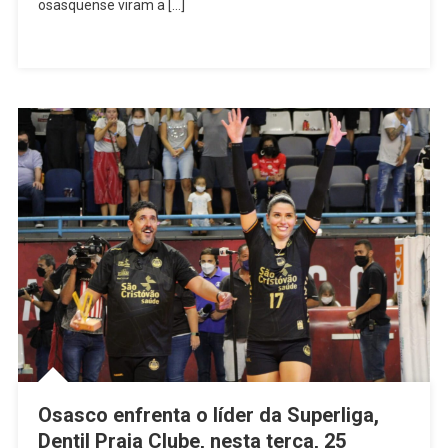
De
osasquense viram a […]
Cinco
Sets
Fora
De
Casa
Osasco enfrenta o líder da Superliga,
Dentil Praia Clube, nesta terça, 25