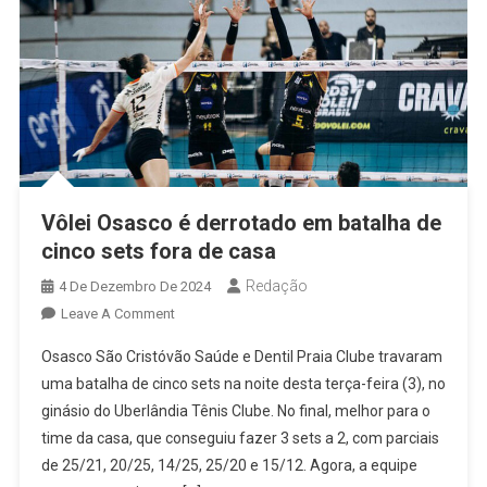
Vôlei Osasco é derrotado em batalha de
cinco sets fora de casa
Redação
4 De Dezembro De 2024
On
Leave A Comment
Vôlei
Osasco São Cristóvão Saúde e Dentil Praia Clube travaram
Osasco
uma batalha de cinco sets na noite desta terça-feira (3), no
É
ginásio do Uberlândia Tênis Clube. No final, melhor para o
Derrotado
time da casa, que conseguiu fazer 3 sets a 2, com parciais
Em
Batalha
de 25/21, 20/25, 14/25, 25/20 e 15/12. Agora, a equipe