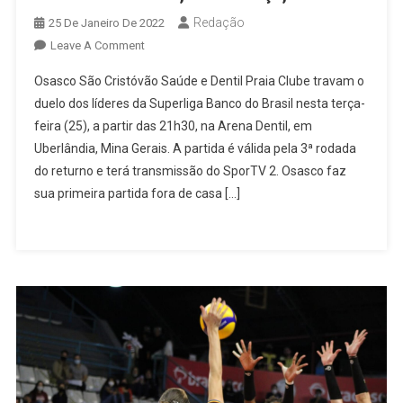
Redação
25 De Janeiro De 2022
On
Leave A Comment
Osasco
Osasco São Cristóvão Saúde e Dentil Praia Clube travam o
Enfrenta
duelo dos líderes da Superliga Banco do Brasil nesta terça-
O
feira (25), a partir das 21h30, na Arena Dentil, em
Líder
Uberlândia, Mina Gerais. A partida é válida pela 3ª rodada
Da
Superliga,
do returno e terá transmissão do SporTV 2. Osasco faz
Dentil
sua primeira partida fora de casa […]
Praia
Clube,
Nesta
Terça,
25