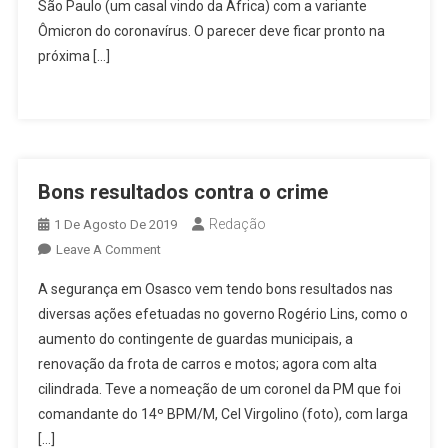
Comitê
São Paulo (um casal vindo da África) com a variante
Científico
Ômicron do coronavírus. O parecer deve ficar pronto na
Sobre
próxima […]
Uso
De
Máscaras,
Após
Confirmação
Bons resultados contra o crime
Da
Ômicron
Redação
1 De Agosto De 2019
No
On
Leave A Comment
Estado
Bons
A segurança em Osasco vem tendo bons resultados nas
Resultados
diversas ações efetuadas no governo Rogério Lins, como o
Contra
aumento do contingente de guardas municipais, a
O
renovação da frota de carros e motos; agora com alta
Crime
cilindrada. Teve a nomeação de um coronel da PM que foi
comandante do 14º BPM/M, Cel Virgolino (foto), com larga
[…]