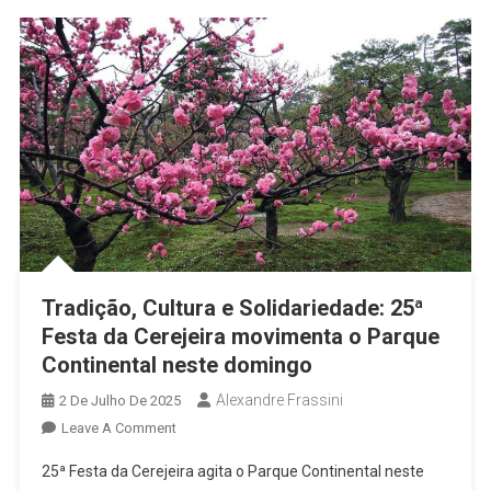
Tradição, Cultura e Solidariedade: 25ª
Festa da Cerejeira movimenta o Parque
Continental neste domingo
Alexandre Frassini
2 De Julho De 2025
On
Leave A Comment
Tradição,
25ª Festa da Cerejeira agita o Parque Continental neste
Cultura