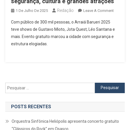
segurança, cultura e grandes atrações
Redação
On
1 De Julho De 2025
Leave A Comment
Arraiá
Com público de 300 mil pessoas, o Arraiá Barueri 2025
Barueri
teve shows de Gustavo Mioto, Jota Quest, Léo Santana e
2025
mais. Evento gratuito marcou a cidade com segurança e
Reúne
estrutura elogiadas.
300
Mil
Pessoas
Em
10
Noites
De
Pesquisar
Festa
por:
Com
Seguranç
POSTS RECENTES
Cultura
E
Orquestra Sinfônica Heliópolis apresenta concerto gratuito
Grandes
“Clássicos do Rock” em Osasco