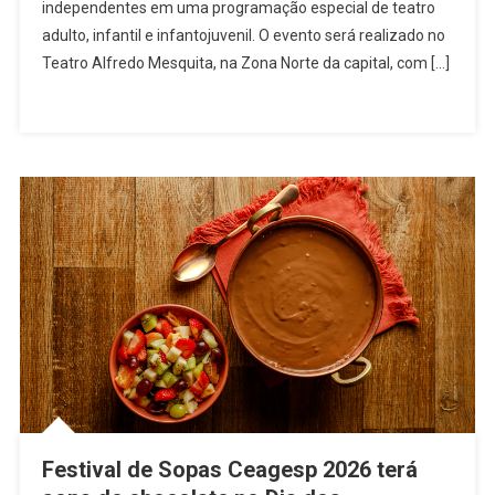
independentes em uma programação especial de teatro
Leva
Teatro
adulto, infantil e infantojuvenil. O evento será realizado no
Gratuito
Teatro Alfredo Mesquita, na Zona Norte da capital, com […]
Ao
Teatro
Alfredo
Mesquita
Com
Seis
Espetáculos
Em
São
Paulo
Festival de Sopas Ceagesp 2026 terá