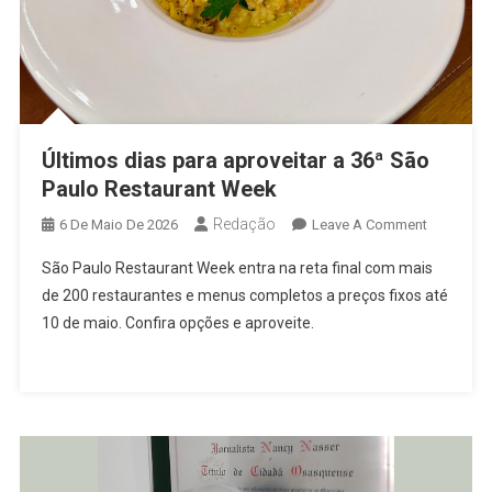
Sabores
Inspirados
Na
Copa
Do
Mundo
Últimos dias para aproveitar a 36ª São
Paulo Restaurant Week
Redação
On
6 De Maio De 2026
Leave A Comment
Últimos
São Paulo Restaurant Week entra na reta final com mais
Dias
de 200 restaurantes e menus completos a preços fixos até
Para
10 de maio. Confira opções e aproveite.
Aproveitar
A
36ª
São
Paulo
Restauran
Week