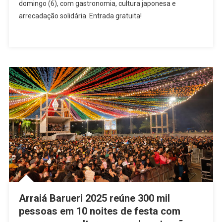
domingo (6), com gastronomia, cultura japonesa e
E
arrecadação solidária. Entrada gratuita!
Solidariedade:
25ª
Festa
Da
Cerejeira
Movimenta
O
Parque
Continental
Neste
Domingo
Arraiá Barueri 2025 reúne 300 mil
pessoas em 10 noites de festa com