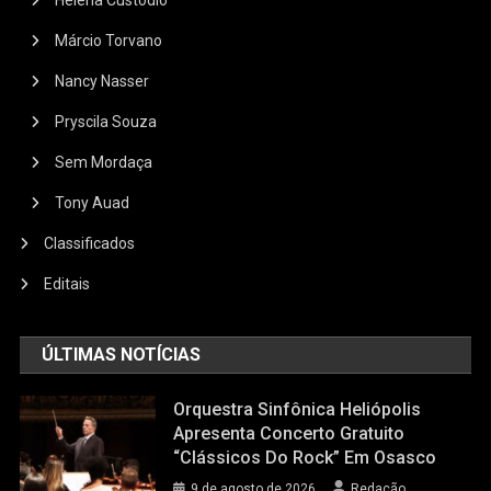
Márcio Torvano
Nancy Nasser
Pryscila Souza
Sem Mordaça
Tony Auad
Classificados
Editais
ÚLTIMAS NOTÍCIAS
Orquestra Sinfônica Heliópolis
Apresenta Concerto Gratuito
“Clássicos Do Rock” Em Osasco
9 de agosto de 2026
Redação