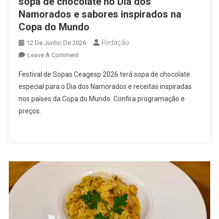
sopa de chocolate no Dia dos
Namorados e sabores inspirados na
Copa do Mundo
Redação
12 De Junho De 2026
On
Leave A Comment
Festival
Festival de Sopas Ceagesp 2026 terá sopa de chocolate
De
especial para o Dia dos Namorados e receitas inspiradas
Sopas
nos países da Copa do Mundo. Confira programação e
Ceagesp
preços.
2026
Terá
Sopa
De
Chocolate
No
Dia
Dos
Namorados
E