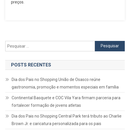
preços.
2026
Terá
Sopa
De
Chocolate
No
Dia
Pesquisar
Dos
por:
Namorados
E
POSTS RECENTES
Sabores
Inspirados
Dia dos Pais no Shopping União de Osasco reúne
Na
gastronomia, promoção e momentos especiais em família
Copa
Do
Continental Basquete e COC Vila Yara firmam parceria para
Mundo
fortalecer formação de jovens atletas
Dia dos Pais no Shopping Central Park terá tributo ao Charlie
Brown Jr. e caricatura personalizada para os pais