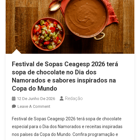
Festival de Sopas Ceagesp 2026 terá
sopa de chocolate no Dia dos
Namorados e sabores inspirados na
Copa do Mundo
Redação
12 De Junho De 2026
On
Leave A Comment
Festival
Festival de Sopas Ceagesp 2026 terá sopa de chocolate
De
especial para o Dia dos Namorados e receitas inspiradas
Sopas
nos países da Copa do Mundo. Confira programação e
Ceagesp