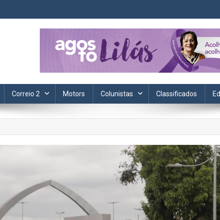
ta. Informação, política, saúde, economia, esportes e cotidiano.
Correio 2
Motors
Colunistas
Classificados
Ed