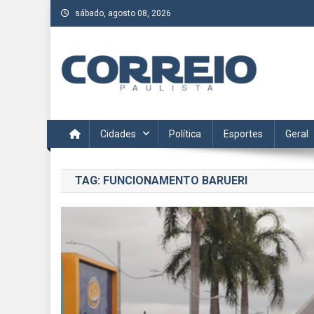
Skip
sábado, agosto 08, 2026
to
content
Correio Paulista
Acompanhe as últimas notícias da região no Correio Paulis
Cidades
Política
Esportes
Geral
TAG:
FUNCIONAMENTO BARUERI