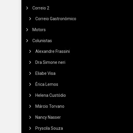
Correio 2
Correio Gastronômico
Motors
Colunistas
Alexandre Frassini
Dra Simone neri
Eliabe Visa
Érica Lemos
Helena Custódio
Márcio Torvano
Nancy Nasser
Pryscila Souza