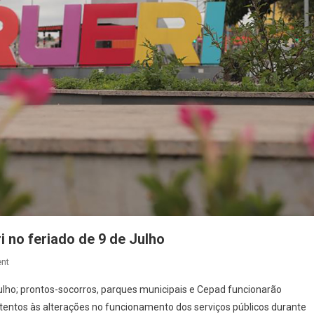
i no feriado de 9 de Julho
On
nt
Confira
 julho; prontos-socorros, parques municipais e Cepad funcionarão
O
entos às alterações no funcionamento dos serviços públicos durante
Que