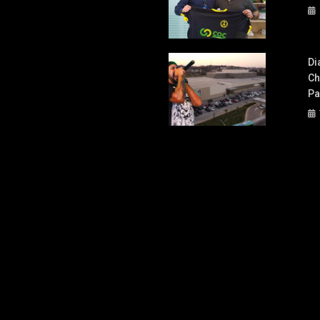
Di
Ch
Pa