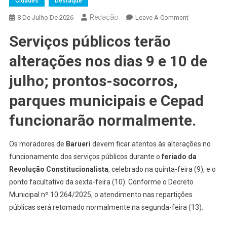
Cidades
Destaque
Redação
On
8 De Julho De 2026
Leave A Comment
Confira
Serviços públicos terão
O
Que
alterações nos dias 9 e 10 de
Abre
E
julho; prontos-socorros,
Fecha
parques municipais e Cepad
Em
Barueri
funcionarão normalmente.
No
Feriado
Os moradores de
Barueri
devem ficar atentos às alterações no
De
funcionamento dos serviços públicos durante o
feriado da
9
De
Revolução Constitucionalista
, celebrado na quinta-feira (9), e o
Julho
ponto facultativo da sexta-feira (10). Conforme o Decreto
Municipal nº 10.264/2025, o atendimento nas repartições
públicas será retomado normalmente na segunda-feira (13).