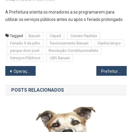
A Prefeitura orienta os moradores a se programarem para
utilizar os serviços públicos antes ou após o feriado prolongado.
Tagged
Barueri
Cepad
Correio Paulista
Feriado 9 de julho
funcionamento Barueri
Ganha tempo
parque dom josé
Revolução Constitucionalista
Serviços Públicos
UBS Barueri
Navegação
Operação da Polícia Civil prende suspeitos de quadrilha de roubo e desmanche de veículos em Osasco e São Paulo
Prefeitura de Carapicuíba abre inscrições para cursinho pré-vestibular gratuito
de
POSTS RELACIONADOS
Post