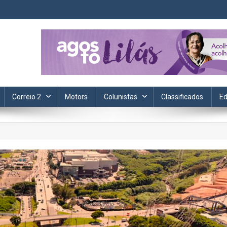
ta. Informação, política, saúde, economia, esportes e cotidiano.
Correio 2
Motors
Colunistas
Classificados
Ed