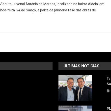
iaduto Juvenal Antônio de Moraes, localizado no bairro Aldeia, em
Sobre
unda-feira, 24 de março, é parte da primeira fase das obras de
Intervenção
No
Viaduto
Da
Aldeia
Para
Obra
De
Segurança
No
ÚLTIMAS NOTÍCIAS
Trânsito
Em
Ta
Barueri
Sa
PM