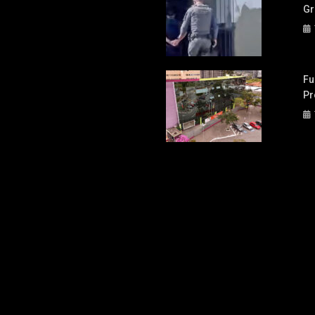
Gr
Fu
Pr