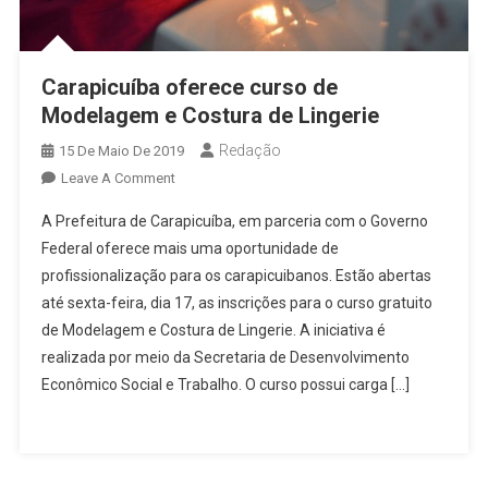
Carapicuíba oferece curso de
Modelagem e Costura de Lingerie
Redação
15 De Maio De 2019
On
Leave A Comment
Carapicuíba
A Prefeitura de Carapicuíba, em parceria com o Governo
Oferece
Federal oferece mais uma oportunidade de
Curso
profissionalização para os carapicuibanos. Estão abertas
De
até sexta-feira, dia 17, as inscrições para o curso gratuito
Modelagem
E
de Modelagem e Costura de Lingerie. A iniciativa é
Costura
realizada por meio da Secretaria de Desenvolvimento
De
Econômico Social e Trabalho. O curso possui carga […]
Lingerie