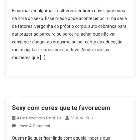
7
É normal ver algumas mulheres sentirem envergonhadas
Dicas
na hora do sexo. Esse medo pode acontecer por uma série
Para
de fatores: vergonha do próprio corpo, auto cobrança para
Você
dar prazer ao parceiro ou parceira, achar que não vai
Se
Soltar
conseguir chegar ao orgasmo ou por conta da educação
Na
muito rígida e repressora que teve. Ainda mais as
Cama
mulheres que […]
Sexy com cores que te favorecem
Marcia Brito
4 De Dezembro De 2019
On
Leave A Comment
Sexy
Quem não quer ficar linda com aquela lingerie que
Com