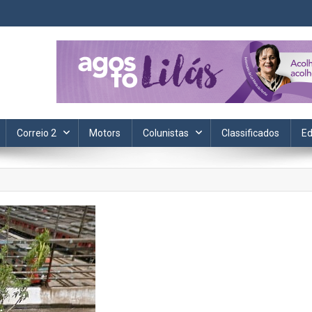
ta. Informação, política, saúde, economia, esportes e cotidiano.
Correio 2
Motors
Colunistas
Classificados
Ed