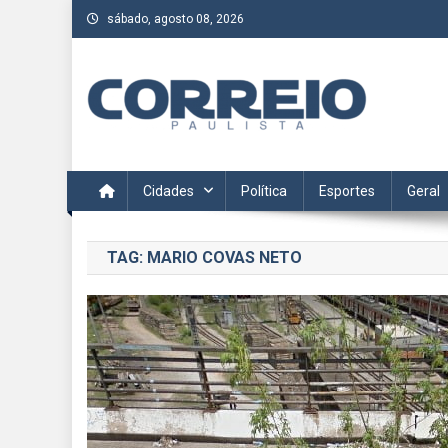
Skip
sábado, agosto 08, 2026
to
content
Correio Paulista
Acompanhe as últimas notícias da região no Correio Paulis
Cidades
Política
Esportes
Geral
TAG:
MARIO COVAS NETO