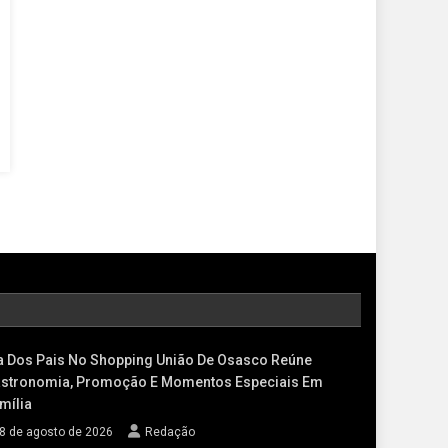
a Dos Pais No Shopping União De Osasco Reúne
stronomia, Promoção E Momentos Especiais Em
mília
8 de agosto de 2026
Redação