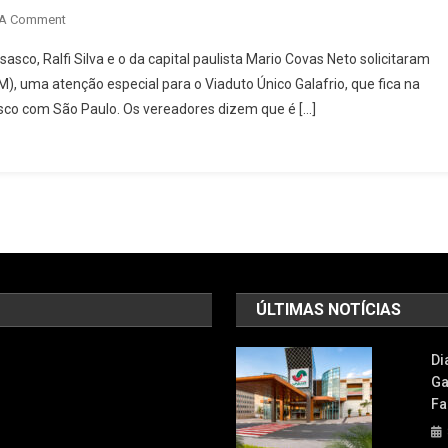
On
 A Comment
Vereadores
sco, Ralfi Silva e o da capital paulista Mario Covas Neto solicitaram
De
, uma atenção especial para o Viaduto Único Galafrio, que fica na
Osasco
sasco com São Paulo. Os vereadores dizem que é […]
E
Da
Capital
Alertam
Para
Riscos
Em
Viaduto
Da
ÚLTIMAS NOTÍCIAS
Divisa
Di
Ga
Fa