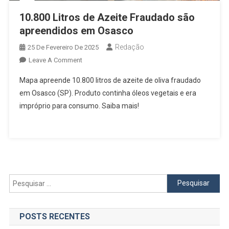
10.800 Litros de Azeite Fraudado são
apreendidos em Osasco
Redação
25 De Fevereiro De 2025
On
Leave A Comment
10.800
Mapa apreende 10.800 litros de azeite de oliva fraudado
Litros
em Osasco (SP). Produto continha óleos vegetais e era
De
impróprio para consumo. Saiba mais!
Azeite
Fraudado
São
Apreendidos
Em
Osasco
Pesquisar
por:
POSTS RECENTES