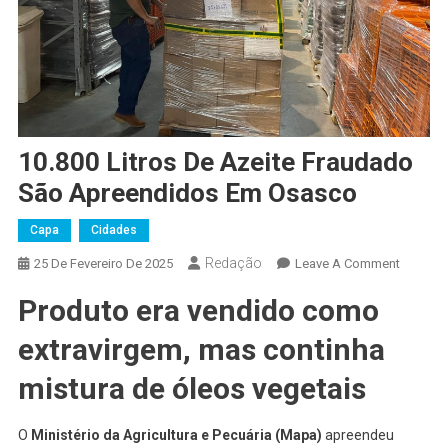
10.800 Litros De Azeite Fraudado
São Apreendidos Em Osasco
Capa
Cidades
Redação
On
25 De Fevereiro De 2025
Leave A Comment
10.800
Produto era vendido como
Litros
De
extravirgem, mas continha
Azeite
Fraudad
mistura de óleos vegetais
São
Apreend
O
Ministério da Agricultura e Pecuária (Mapa)
apreendeu
Em