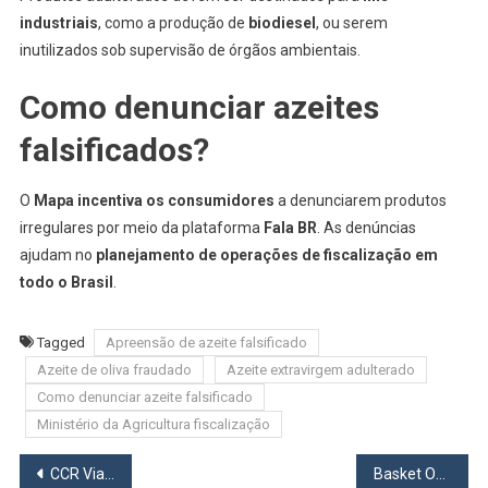
industriais
, como a produção de
biodiesel
, ou serem
inutilizados sob supervisão de órgãos ambientais.
Como denunciar azeites
falsificados?
O
Mapa incentiva os consumidores
a denunciarem produtos
irregulares por meio da plataforma
Fala BR
. As denúncias
ajudam no
planejamento de operações de fiscalização em
todo o Brasil
.
Tagged
Apreensão de azeite falsificado
Azeite de oliva fraudado
Azeite extravirgem adulterado
Como denunciar azeite falsificado
Ministério da Agricultura fiscalização
Navegação
CCR ViaOeste Realiza Lançamento de Vigas na Raposo Tavares (SP-270) em São Roque-SP
Basket Osasco Inicia Temporada 2025 com Estreias na Liga Ouro e no Brasileirão CBB