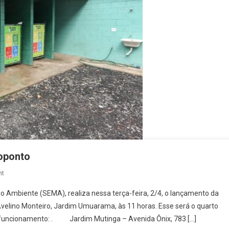
oponto
On
nt
Umuarama
io Ambiente (SEMA), realiza nessa terça-feira, 2/4, o lançamento da
Em
lino Monteiro, Jardim Umuarama, às 11 horas. Esse será o quarto
Osasco
no funcionamento: . Jardim Mutinga – Avenida Ônix, 783 […]
Vai