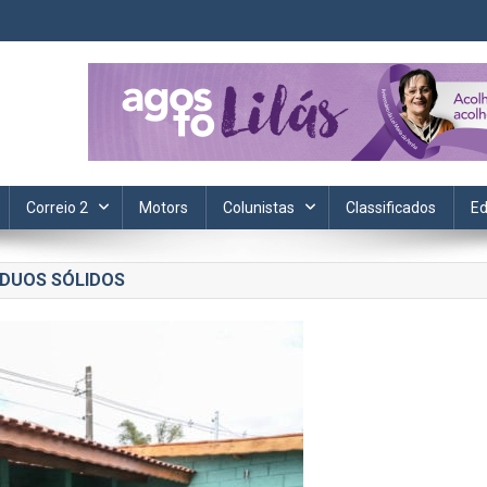
ta. Informação, política, saúde, economia, esportes e cotidiano.
Correio 2
Motors
Colunistas
Classificados
Ed
ÍDUOS SÓLIDOS