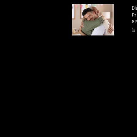
Di
Pr
S