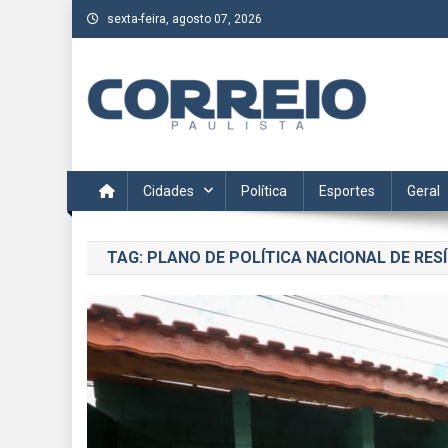
Skip
sexta-feira, agosto 07, 2026
to
content
Correio Paulista
Acompanhe as últimas notícias da região no Correio Paulis
Cidades
Política
Esportes
Geral
TAG:
PLANO DE POLÍTICA NACIONAL DE RES