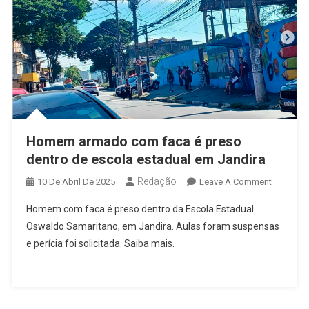
Homem armado com faca é preso
dentro de escola estadual em Jandira
Redação
On
10 De Abril De 2025
Leave A Comment
Homem
Homem com faca é preso dentro da Escola Estadual
Armado
Oswaldo Samaritano, em Jandira. Aulas foram suspensas
Com
e perícia foi solicitada. Saiba mais.
Faca
É
Preso
Dentro
De