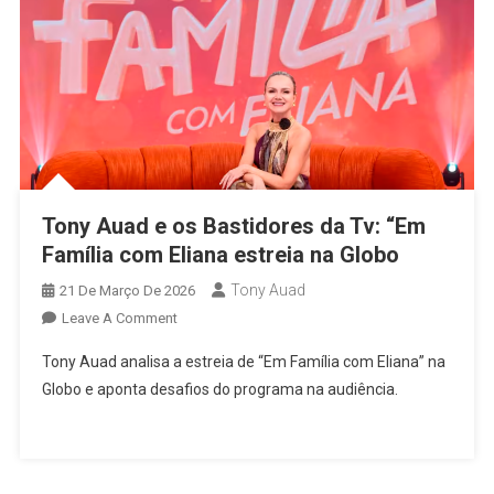
Tony Auad e os Bastidores da Tv: “Em
Família com Eliana estreia na Globo
Tony Auad
21 De Março De 2026
On
Leave A Comment
Tony
Tony Auad analisa a estreia de “Em Família com Eliana” na
Auad
Globo e aponta desafios do programa na audiência.
E
Os
Bastidores
Da