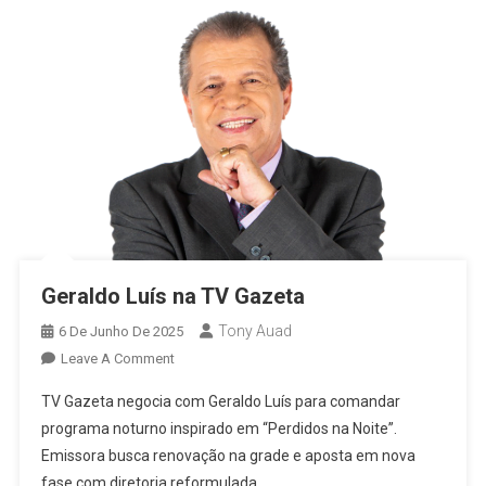
Tv:
“Em
Família
Com
Eliana
Estreia
Na
Globo
Geraldo Luís na TV Gazeta
Tony Auad
6 De Junho De 2025
On
Leave A Comment
Geraldo
TV Gazeta negocia com Geraldo Luís para comandar
Luís
programa noturno inspirado em “Perdidos na Noite”.
Na
Emissora busca renovação na grade e aposta em nova
TV
fase com diretoria reformulada.
Gazeta