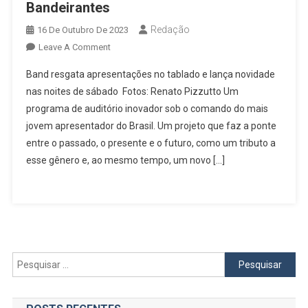
Bandeirantes
Redação
16 De Outubro De 2023
On
Leave A Comment
João
Band resgata apresentações no tablado e lança novidade
Silva
nas noites de sábado Fotos: Renato Pizzutto Um
Estreia
programa de auditório inovador sob o comando do mais
Programa
jovem apresentador do Brasil. Um projeto que faz a ponte
De
Auditório
entre o passado, o presente e o futuro, como um tributo a
Direto
esse gênero e, ao mesmo tempo, um novo […]
Do
Teatro
Itália
Bandeirantes
Pesquisar
por: