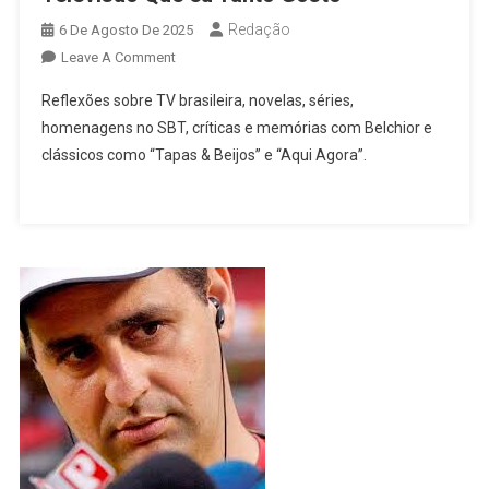
Redação
6 De Agosto De 2025
On
Leave A Comment
Televisão
Reflexões sobre TV brasileira, novelas, séries,
Que
homenagens no SBT, críticas e memórias com Belchior e
Eu
clássicos como “Tapas & Beijos” e “Aqui Agora”.
Tanto
Gosto