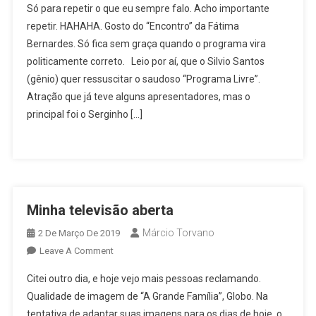
Só para repetir o que eu sempre falo. Acho importante
Televisiva
repetir. HAHAHA. Gosto do “Encontro” da Fátima
Bernardes. Só fica sem graça quando o programa vira
politicamente correto. Leio por aí, que o Silvio Santos
(gênio) quer ressuscitar o saudoso “Programa Livre”.
Atração que já teve alguns apresentadores, mas o
principal foi o Serginho […]
Minha televisão aberta
Márcio Torvano
2 De Março De 2019
On
Leave A Comment
Minha
Citei outro dia, e hoje vejo mais pessoas reclamando.
Televisão
Qualidade de imagem de “A Grande Família”, Globo. Na
Aberta
tentativa de adaptar suas imagens para os dias de hoje, o