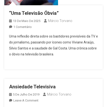
“Uma Televisão Óbvia”
Márcio Torvano
13 De Maio De 2025
Em
1 Comentário
“Uma
Uma reflexão direta sobre os bastidores previsíveis da TV e
Televisão
do jornalismo, passando por ícones como Viviane Araújo,
Óbvia”
Silvio Santos e a saudade de Gal Costa. Uma crônica sobre
o óbvio na televisão brasileira.
Ansiedade Televisiva
Márcio Torvano
5 De Julho De 2019
On
Leave A Comment
Ansiedade