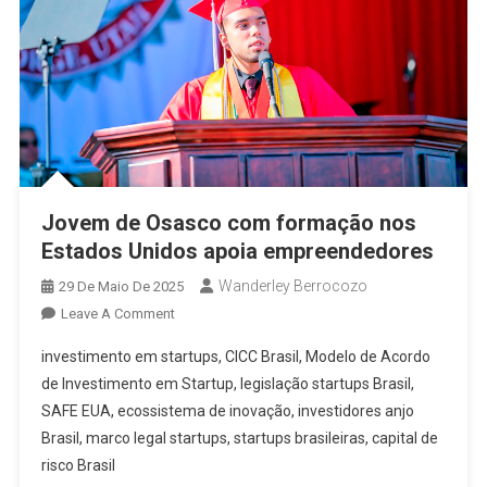
Jovem de Osasco com formação nos
Estados Unidos apoia empreendedores
Wanderley Berrocozo
29 De Maio De 2025
On
Leave A Comment
Jovem
investimento em startups, CICC Brasil, Modelo de Acordo
De
de Investimento em Startup, legislação startups Brasil,
Osasco
SAFE EUA, ecossistema de inovação, investidores anjo
Com
Brasil, marco legal startups, startups brasileiras, capital de
Formação
Nos
risco Brasil