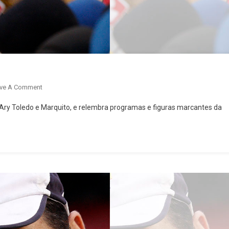
On
ve A Comment
“Televisão
ry Toledo e Marquito, e relembra programas e figuras marcantes da
Boa
Demais”