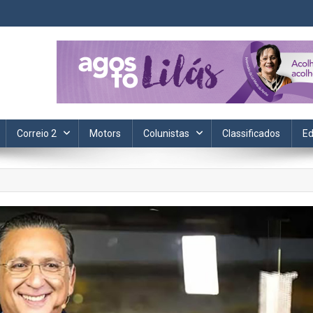
ta. Informação, política, saúde, economia, esportes e cotidiano.
Correio 2
Motors
Colunistas
Classificados
Ed