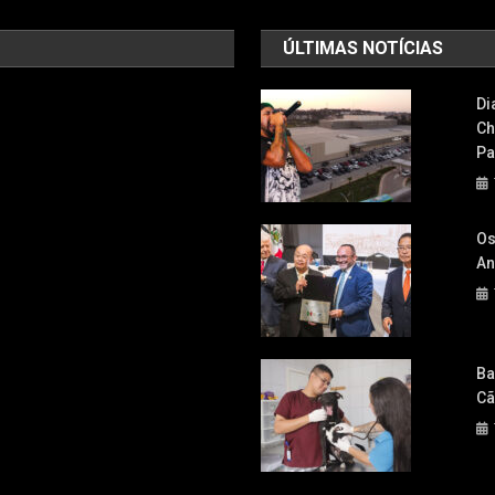
ÚLTIMAS NOTÍCIAS
Di
Ch
Pa
Os
An
Ba
Cã