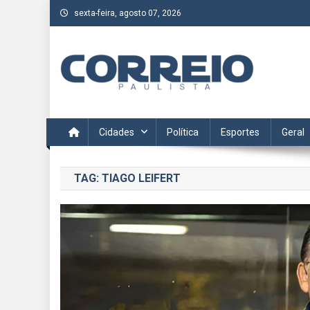
Skip
sexta-feira, agosto 07, 2026
to
content
Correio Paulista
Acompanhe as últimas notícias da região no Correio Paulis
Cidades
Política
Esportes
Geral
TAG:
TIAGO LEIFERT