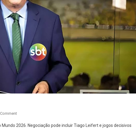
On
 Comment
Galvão
Mundo 2026. Negociação pode incluir Tiago Leifert e jogos decisivos
Bueno
No