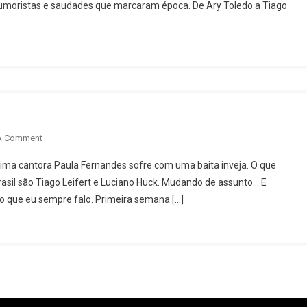
humoristas e saudades que marcaram época. De Ary Toledo a Tiago
Boa
Demais”
On
A Comment
Loucuras
ótima cantora Paula Fernandes sofre com uma baita inveja. O que
Da
rasil são Tiago Leifert e Luciano Huck. Mudando de assunto… E
Minha
o que eu sempre falo. Primeira semana […]
Televisão