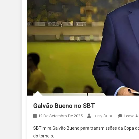
Galvão Bueno no SBT
Tony Auad
12 De Setembro De 2025
Leave A
SBT mira Galvão Bueno para transmissões da Copa do 
do torneio.