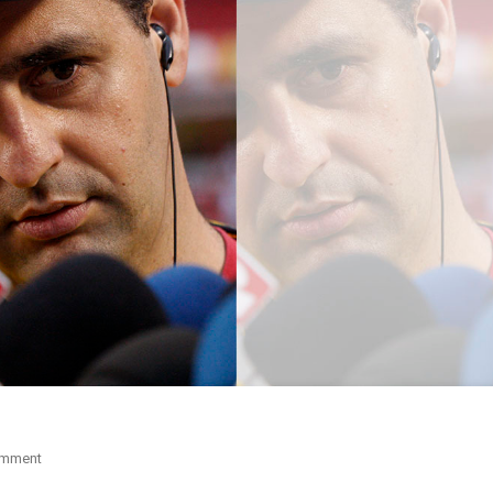
On
omment
“Televisão