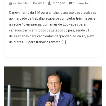
Redação
Em
29 De Outubro De 2021
1 Comentário
TIM
O movimento da TIM para ampliar o acesso das brasileiras
Oferece
ao mercado de trabalho acaba de completar três meses e
Vagas
já reúne 40 empresas, com mais de 200 vagas para
Presenciai
variados perfis em todos os Estados do país, sendo 61
E
Remotas
delas apenas para candidatas da grande São Paulo, além
Para
de outras 11 para trabalho remoto. […]
Mulheres
Em
São
Paulo
E
Osasco