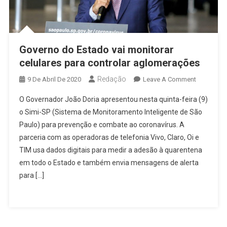
Governo do Estado vai monitorar
celulares para controlar aglomerações
Redação
On
9 De Abril De 2020
Leave A Comment
Governo
O Governador João Doria apresentou nesta quinta-feira (9)
Do
o Simi-SP (Sistema de Monitoramento Inteligente de São
Estado
Paulo) para prevenção e combate ao coronavírus. A
Vai
parceria com as operadoras de telefonia Vivo, Claro, Oi e
Monitorar
Celulares
TIM usa dados digitais para medir a adesão à quarentena
Para
em todo o Estado e também envia mensagens de alerta
Controlar
para […]
Aglomera