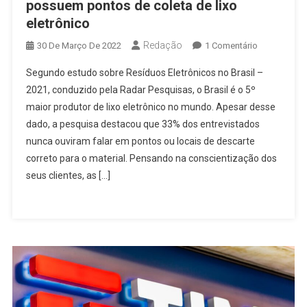
possuem pontos de coleta de lixo
eletrônico
Redação
Em
30 De Março De 2022
1 Comentário
Lojas
Segundo estudo sobre Resíduos Eletrônicos no Brasil –
Do
2021, conduzido pela Radar Pesquisas, o Brasil é o 5º
Shopping
maior produtor de lixo eletrônico no mundo. Apesar desse
União
dado, a pesquisa destacou que 33% dos entrevistados
Em
Osasco
nunca ouviram falar em pontos ou locais de descarte
Possuem
correto para o material. Pensando na conscientização dos
Pontos
seus clientes, as […]
De
Coleta
De
Lixo
Eletrônico