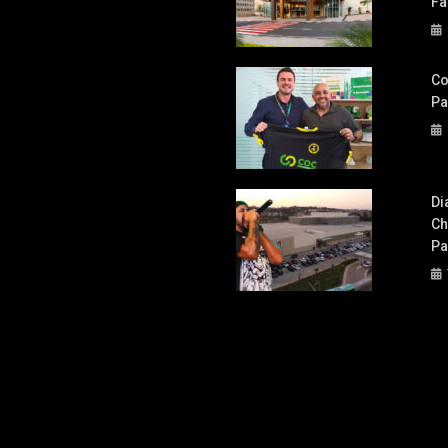
Fa
Co
Pa
Di
Ch
Pa