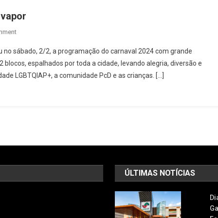
 vapor
On
mment
Osasco
iou no sábado, 2/2, a programação do carnaval 2024 com grande
Inicia
2 blocos, espalhados por toda a cidade, levando alegria, diversão e
Carnaval
nidade LGBTQIAP+, a comunidade PcD e as crianças. […]
2024
A
Todo
O
Vapor
ÚLTIMAS NOTÍCIAS
Di
Ga