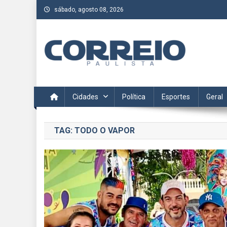
Skip
sábado, agosto 08, 2026
to
content
Correio Paulista
Acompanhe as últimas notícias da região no Correio Paulis
Cidades
Política
Esportes
Geral
TAG:
TODO O VAPOR