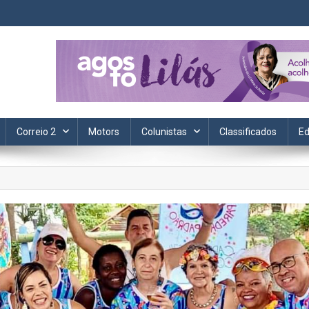
ta. Informação, política, saúde, economia, esportes e cotidiano.
Correio 2
Motors
Colunistas
Classificados
Ed