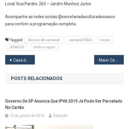
Local: Rua Pardini, 263 – Jardim Munhoz Junior
Acompanhe as redes sociais @secretariadaculturadeosasco
para conferir a programação completa.
Tagged
blocos de carnaval
carnaval 2024
inicia
OSASCO
todo o vapor
Navegação
Casa do Norte Medina, uma interessante experiência de compra
Maior Centro de Distribuição da Coca-Cola FEMSA na América Latina está em Osasco
de
POSTS RELACIONADOS
Post
Governo De SP Anuncia Que IPVA 2019 Já Pode Ser Parcelado
No Cartão
10 de janeiro de 2019
Redação