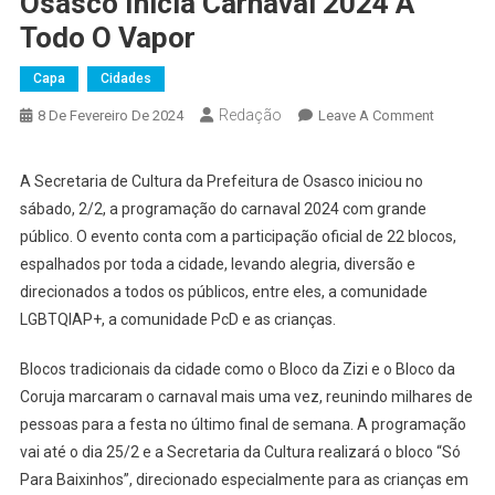
Osasco Inicia Carnaval 2024 A
Todo O Vapor
Capa
Cidades
Redação
On
8 De Fevereiro De 2024
Leave A Comment
Osasco
Inicia
A Secretaria de Cultura da Prefeitura de Osasco iniciou no
Carnaval
sábado, 2/2, a programação do carnaval 2024 com grande
2024
público. O evento conta com a participação oficial de 22 blocos,
A
espalhados por toda a cidade, levando alegria, diversão e
Todo
direcionados a todos os públicos, entre eles, a comunidade
O
Vapor
LGBTQIAP+, a comunidade PcD e as crianças.
Blocos tradicionais da cidade como o Bloco da Zizi e o Bloco da
Coruja marcaram o carnaval mais uma vez, reunindo milhares de
pessoas para a festa no último final de semana. A programação
vai até o dia 25/2 e a Secretaria da Cultura realizará o bloco “Só
Para Baixinhos”, direcionado especialmente para as crianças em