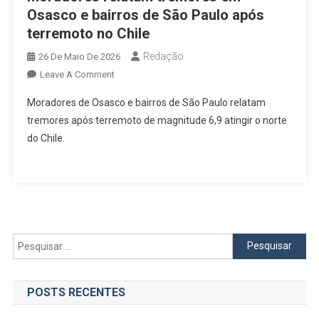
Osasco e bairros de São Paulo após
terremoto no Chile
Redação
26 De Maio De 2026
On
Leave A Comment
Moradores
Moradores de Osasco e bairros de São Paulo relatam
Relatam
tremores após terremoto de magnitude 6,9 atingir o norte
Tremores
do Chile.
Em
Osasco
E
Bairros
De
São
Paulo
Pesquisar
Após
por:
Terremoto
No
POSTS RECENTES
Chile