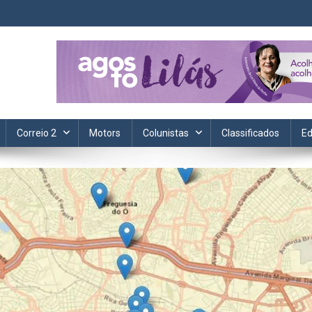
ta. Informação, política, saúde, economia, esportes e cotidiano.
Correio 2
Motors
Colunistas
Classificados
Ed