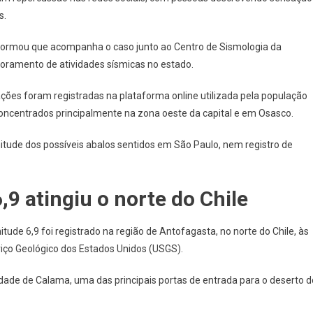
Tremores
s.
Em
Osasco
informou que acompanha o caso junto ao Centro de Sismologia da
E
toramento de atividades sísmicas no estado.
Bairros
De
ações foram registradas na plataforma online utilizada pela população
São
concentrados principalmente na zona oeste da capital e em Osasco.
Paulo
Após
tude dos possíveis abalos sentidos em São Paulo, nem registro de
Terremoto
No
Chile
9 atingiu o norte do Chile
ude 6,9 foi registrado na região de Antofagasta, no norte do Chile, às
viço Geológico dos Estados Unidos (USGS).
cidade de Calama, uma das principais portas de entrada para o deserto d