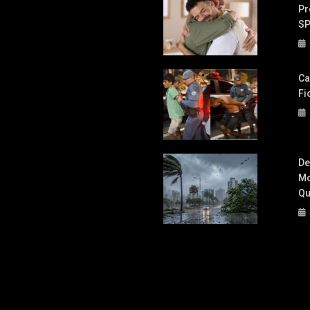
Pr
S
Ca
Fi
De
Mo
Qu