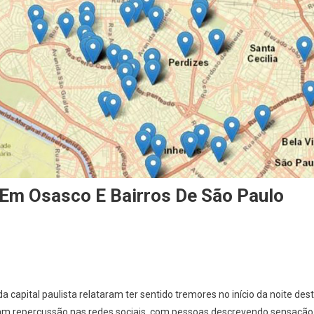
Em Osasco E Bairros De São Paulo
On
Moradores
 capital paulista relataram ter sentido tremores no início da noite des
Relatam
ram repercussão nas redes sociais, com pessoas descrevendo sensação