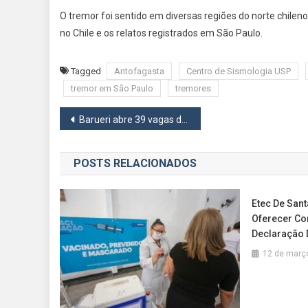
O tremor foi sentido em diversas regiões do norte chilen
no Chile e os relatos registrados em São Paulo.
Tagged
Antofagasta
Centro de Sismologia USP
tremor em São Paulo
tremores
Navegação
Barueri abre 39 vagas de emprego com salários de até R$ 2,9 mil
de
POSTS RELACIONADOS
Post
Etec De Sant
Oferecer Con
Declaração 
12 de març