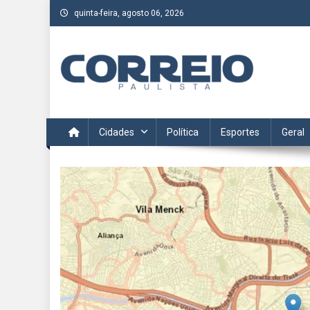
Skip
quinta-feira, agosto 06, 2026
to
content
Correio Paulista
Acompanhe as últimas notícias da região no Correio Paulis
Cidades
Política
Esportes
Geral