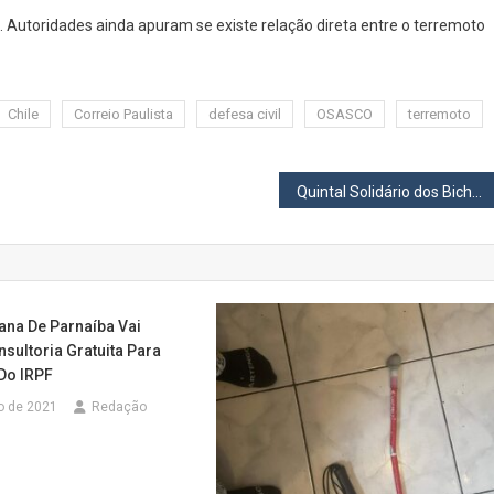
o. Autoridades ainda apuram se existe relação direta entre o terremoto
Chile
Correio Paulista
defesa civil
OSASCO
terremoto
Quintal Solidário dos Bichos une música, arte e solidariedade em Osasco
ana De Parnaíba Vai
sultoria Gratuita Para
Do IRPF
o de 2021
Redação