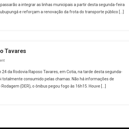
passarão a integrar as linhas municipais a partir desta segunda-feira
10
rubupungá e reforçam a renovação da frota do transporte público […]
Novos
Ônibus
Com
Ar-
Condicionado
E
so Tavares
Tecnologia
Euro
On
ent
6
Ônibus
24 da Rodovia Raposo Tavares, em Cotia, na tarde desta segunda-
No
Pega
Transporte
 foi totalmente consumido pelas chamas. Não há informações de
Fogo
Municipal
e Rodagem (DER), o ônibus pegou fogo às 16h15. Houve […]
No
Km
24
Da
Raposo
Tavares