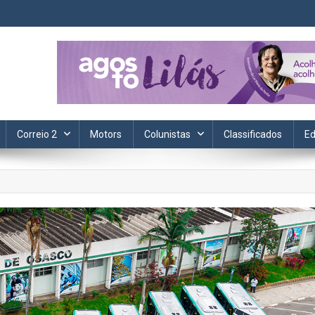
ta. Informação, política, saúde, economia, esportes e cotidiano.
Correio 2
Motors
Colunistas
Classificados
Ed