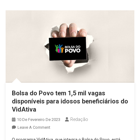
Dia
30
De
Maio
Bolsa do Povo tem 1,5 mil vagas
disponíveis para idosos beneficiários do
VidAtiva
Redação
10 De Fevereiro De 2023
On
Leave A Comment
Bolsa
O programa VidAtiva, que integra o Bolsa do Povo, está