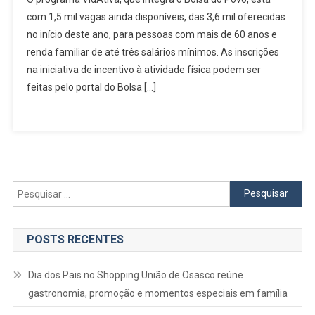
Do
com 1,5 mil vagas ainda disponíveis, das 3,6 mil oferecidas
Povo
no início deste ano, para pessoas com mais de 60 anos e
Tem
renda familiar de até três salários mínimos. As inscrições
1,5
Mil
na iniciativa de incentivo à atividade física podem ser
Vagas
feitas pelo portal do Bolsa […]
Disponíveis
Para
Idosos
Beneficiários
Do
VidAtiva
Pesquisar
por:
POSTS RECENTES
Dia dos Pais no Shopping União de Osasco reúne
gastronomia, promoção e momentos especiais em família