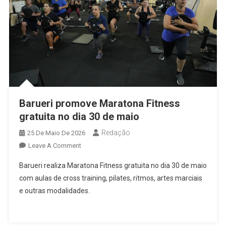
Barueri promove Maratona Fitness
gratuita no dia 30 de maio
Redação
25 De Maio De 2026
On
Leave A Comment
Barueri
Barueri realiza Maratona Fitness gratuita no dia 30 de maio
Promove
com aulas de cross training, pilates, ritmos, artes marciais
Maratona
e outras modalidades.
Fitness
Gratuita
No