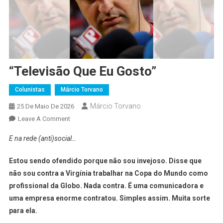
“Televisão Que Eu Gosto”
Colunistas
Márcio Torvano
Márcio Torvano
25 De Maio De 2026
On
Leave A Comment
“Televisão
E na rede (anti)social…
Que
Eu
Estou sendo ofendido porque não sou invejoso. Disse que
Gosto”
não sou contra a Virgínia trabalhar na Copa do Mundo como
profissional da Globo. Nada contra. É uma comunicadora e
uma empresa enorme contratou. Simples assim. Muita sorte
para ela.