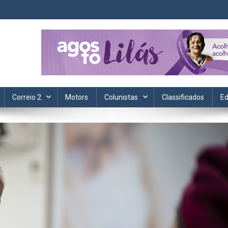
ta. Informação, política, saúde, economia, esportes e cotidiano.
Correio 2
Motors
Colunistas
Classificados
Ed