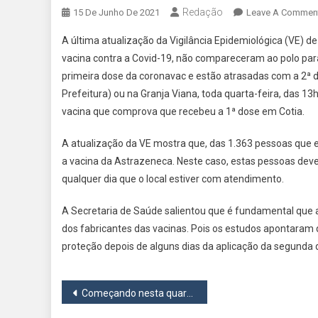
Redação
15 De Junho De 2021
Leave A Commen
A última atualização da Vigilância Epidemiológica (VE) 
vacina contra a Covid-19, não compareceram ao polo par
primeira dose da coronavac e estão atrasadas com a 2ª 
Prefeitura) ou na Granja Viana, toda quarta-feira, das 13
vacina que comprova que recebeu a 1ª dose em Cotia.
A atualização da VE mostra que, das 1.363 pessoas que 
a vacina da Astrazeneca. Neste caso, estas pessoas d
qualquer dia que o local estiver com atendimento.
A Secretaria de Saúde salientou que é fundamental que
dos fabricantes das vacinas. Pois os estudos apontaram
proteção depois de alguns dias da aplicação da segunda 
Navegação
Começando nesta quarta, 16, Governo do Estado define datas de vacinação contra covid