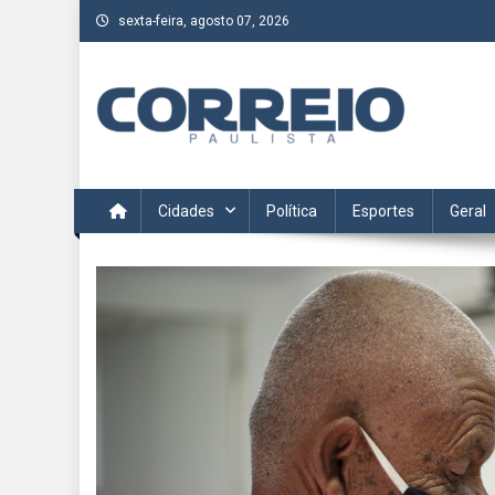
Skip
sexta-feira, agosto 07, 2026
to
content
Correio Paulista
Acompanhe as últimas notícias da região no Correio Paulis
Cidades
Política
Esportes
Geral