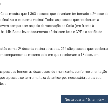
On
t
Toda
de Cotia mostra que 1.363 pessoas que deveriam ter tomado a 2ª dose d
Quarta-
a finalizar o esquema vacinal. Todas as pessoas que receberam a
Feira
devem comparecer ao polo de vacinação de Cotia (em frente à
Em
h às 14h. Basta levar documento oficial com foto e CPF e o cartão de
Cotia
Tem
2ª
Dose
estão com a 2ª dose da vacina atrasada, 214 são pessoas que receber
Da
evem comparecer ao mesmo polo em que receberam a 1ª dose, em
Coronavac
Para
Quem
 as pessoas tomem as duas doses do imunizante, conforme orientação
Ainda
 que a pessoa só tem uma taxa de anticorpos necessária para a sua
Está
dose.
Em
Atraso
Nesta quarta, 15, tem drive-thru da vacina em Osasco para pessoas de 50 anos, UBSs também vacinarão essa faixa etária