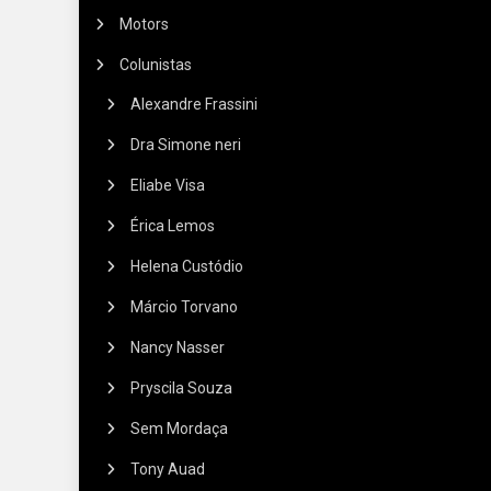
Motors
Colunistas
Alexandre Frassini
Dra Simone neri
Eliabe Visa
Érica Lemos
Helena Custódio
Márcio Torvano
Nancy Nasser
Pryscila Souza
Sem Mordaça
Tony Auad