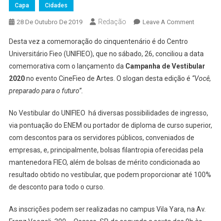
Capa
Cidades
Redação
On
28 De Outubro De 2019
Leave A Comment
UNIFIEO
Desta vez a comemoração do cinquentenário é do Centro
Abre
Universitário Fieo (UNIFIEO), que no sábado, 26, conciliou a data
Inscriçõe
comemorativa com o lançamento da
Campanha de Vestibular
Para
2020
no evento CineFieo de Artes. O slogan desta edição é
“Você,
Vestibula
2020
preparado para o futuro”.
E
Comemo
No Vestibular do UNIFIEO há diversas possibilidades de ingresso,
50
via pontuação do ENEM ou portador de diploma de curso superior,
Anos
com descontos para os servidores públicos, conveniados de
empresas, e, principalmente, bolsas filantropia oferecidas pela
mantenedora FIEO, além de bolsas de mérito condicionada ao
resultado obtido no vestibular, que podem proporcionar até 100%
de desconto para todo o curso.
As inscrições podem ser realizadas no campus Vila Yara, na Av.