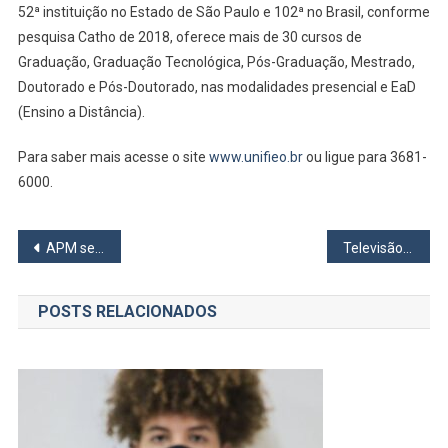
52ª instituição no Estado de São Paulo e 102ª no Brasil, conforme
pesquisa Catho de 2018, oferece mais de 30 cursos de
Graduação, Graduação Tecnológica, Pós-Graduação, Mestrado,
Doutorado e Pós-Doutorado, nas modalidades presencial e EaD
(Ensino a Distância).
Para saber mais acesse o site
www.unifieo.br
ou ligue para 3681-
6000.
Navegação
APM se manifesta sobre o engodo dos Miniplanos de Saúde
Televisão Que Chora
de
POSTS RELACIONADOS
Post