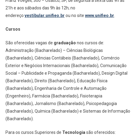
Franz Voegeli, 300 – Osasco, SP, de segunda a sexta das 9h às
21h e aos sábados das 9h às 12h; no
endereço
vestibular.unifieo.br
ou no site
www.unifieo.br
.
Cursos
São oferecidas vagas de
graduação
nos cursos de:
Administração (Bacharelado) – Ciências Biológicas
(Bacharelado), Ciências Contábeis (Bacharelado), Comércio
Exterior e Negócios Internacionais (Bacharelado), Comunicação
Social – Publicidade e Propaganda (Bacharelado), Design Digital
(Bacharelado), Direito (Bacharelado), Educação Física
(Bacharelado), Engenharia de Controle e Automação
(Engenheiro), Farmácia (Bacharelado), Fisioterapia
(Bacharelado), Jornalismo (Bacharelado), Psicopedagogia
(Bacharelado), Química (Bacharelado) e Sistemas de Informação
(Bacharelado).
Para os cursos Superiores de
Tecnologia
são oferecidos: