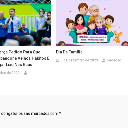
força Pedido Para Que
Dia Da Família
bandone Velhos Hábitos E
8 de dezembro de 2023
Redação
gar Lixo Nas Ruas
mbro de 2023
obrigatórios são marcados com
*