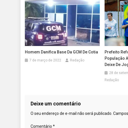
Homem Danifica Base Da GCM De Cotia
Prefeito Re
População A
7 de março de 2022
Redação
Deixe De Jo
28 de sete
Redação
Deixe um comentário
O seu endereço de e-mail não será publicado.
Campos 
Comentário
*