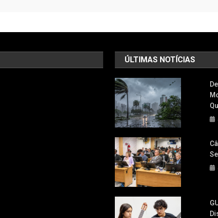
ÚLTIMAS NOTÍCIAS
De
Mo
Qu
Câ
Se
GU
Di