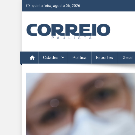
Skip
quinta-feira, agosto 06, 2026
to
content
Correio Paulista
Acompanhe as últimas notícias da região no Correio Paulis
Cidades
Política
Esportes
Geral