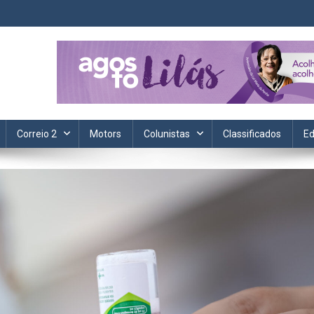
ta. Informação, política, saúde, economia, esportes e cotidiano.
Correio 2
Motors
Colunistas
Classificados
Ed