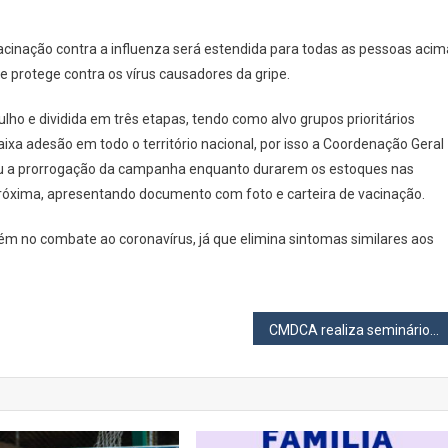
On
Vacinação
vacinação contra a influenza será estendida para todas as pessoas acim
Contra
 protege contra os vírus causadores da gripe.
A
Influenza
julho e dividida em três etapas, tendo como alvo grupos prioritários
Será
xa adesão em todo o território nacional, por isso a Coordenação Geral
Aberta
u a prorrogação da campanha enquanto durarem os estoques nas
A
Todos
próxima, apresentando documento com foto e carteira de vacinação.
Os
ém no combate ao coronavírus, já que elimina sintomas similares aos
Públicos
A
Partir
De
CMDCA realiza seminário sobre os 31 anos do ECA terça-feira, 13/7
Hoje
Em
Santana
De
Parnaíba