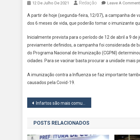
Redação
12 De Julho De 2021
Leave A Comment
A partir de hoje (segunda-feira, 12/07), a campanha de 
dos 6 meses de vida, que poderão tomar o imunizante que
Inicialmente prevista para o período de 12 de abril a 9 de 
previamente definidos, a campanha foi considerada de bai
do Programa Nacional de Imunização (CGPNI) determino
cidades. Para se vacinar basta procurar a unidade mais 
A imunização contra a Influenza se faz importante tamb
causados pela Covid-19.
Navegação
Infartos são mais comuns nas segundas-feiras, indica estudo
de
POSTS RELACIONADOS
Post