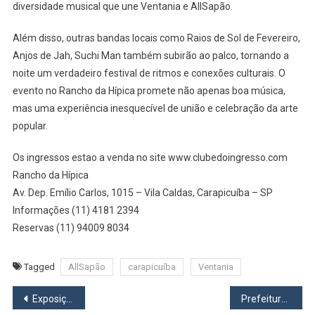
diversidade musical que une Ventania e AllSapão.
Além disso, outras bandas locais como Raios de Sol de Fevereiro,
Anjos de Jah, Suchi Man também subirão ao palco, tornando a
noite um verdadeiro festival de ritmos e conexões culturais. O
evento no Rancho da Hípica promete não apenas boa música,
mas uma experiência inesquecível de união e celebração da arte
popular.
Os ingressos estao a venda no site www.clubedoingresso.com
Rancho da Hípica
Av. Dep. Emílio Carlos, 1015 – Vila Caldas, Carapicuíba – SP
Informações (11) 4181 2394
Reservas (11) 94009 8034
Tagged
AllSapão
carapicuíba
Ventania
Navegação
Exposição Identidade: Shopping União celebra a arte e a inclusão no mês da pessoa com deficiência
Prefeitura de Osasco prepara a Semana Lixo Zero 2024