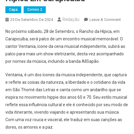
Capa
Correio 2
Redação
On
25 De Setembro De 2024
Leave A Comment
Ventani
No próximo sábado, 28 de Setembro, o Rancho da Hípica, em
E
Carapicuíba, será palco de um encontro musical memorável. O
AllSap
cantor Ventania, ícone da cena musical independente, subirá ao
Agitam
palco para mais um show eletrizante, desta vez acompanhado
Evento
Musical
por nomes da música, incluindo a banda AllSapão.
No
Rancho
Ventania, é um dos ícones da musica independente, que captura
Da
e reflete as coisas da natureza, a liberdade e o cotidiano da vida
Hípica
em São Thomé das Letras e canta como um andarilho que se
Em
inspira no movimento hippie dos anos 60 e 70. Seu estilo musical
Carapic
reflete essa influência cultural e ele é conhecido por seu modo de
vida itinerante, vivendo viajando e apresentando sua música.
Com uma voz rouca e visceral, ele traduz em suas canções as
dores, os amores e a paz.